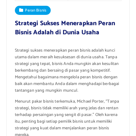
Peran Bisnis
Strategi Sukses Menerapkan Peran
Bisnis Adalah di Dunia Usaha
Strategi sukses menerapkan peran bisnis adalah kunci
utama dalam meraih kesuksesan di dunia usaha. Tanpa
strategi yang tepat, bisnis Anda mungkin akan kesulitan
berkembang dan bersaing di pasar yang kompetitif.
Mengetahui bagaimana mengelola peran bisnis dengan
baik akan membantu Anda dalam menghadapi berbagai
tantangan yang mungkin muncul.
Menurut pakar bisnis terkemuka, Michael Porter, “Tanpa
strategi, bisnis tidak memiliki arah yang jelas dan rentan
terhadap persaingan yang sengit di pasar.” Oleh karena
itu, penting bagi setiap pemilik bisnis untuk memiliki
strategi yang kuat dalam menjalankan peran bisnis
mereka.