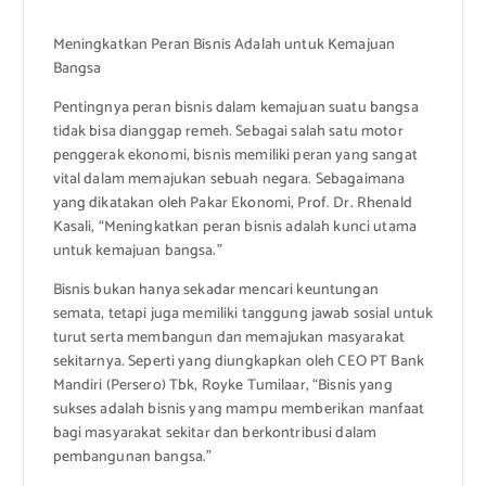
Meningkatkan Peran Bisnis Adalah untuk Kemajuan
Bangsa
Pentingnya peran bisnis dalam kemajuan suatu bangsa
tidak bisa dianggap remeh. Sebagai salah satu motor
penggerak ekonomi, bisnis memiliki peran yang sangat
vital dalam memajukan sebuah negara. Sebagaimana
yang dikatakan oleh Pakar Ekonomi, Prof. Dr. Rhenald
Kasali, “Meningkatkan peran bisnis adalah kunci utama
untuk kemajuan bangsa.”
Bisnis bukan hanya sekadar mencari keuntungan
semata, tetapi juga memiliki tanggung jawab sosial untuk
turut serta membangun dan memajukan masyarakat
sekitarnya. Seperti yang diungkapkan oleh CEO PT Bank
Mandiri (Persero) Tbk, Royke Tumilaar, “Bisnis yang
sukses adalah bisnis yang mampu memberikan manfaat
bagi masyarakat sekitar dan berkontribusi dalam
pembangunan bangsa.”