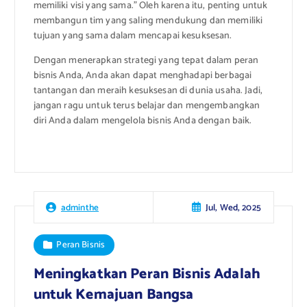
memiliki visi yang sama.” Oleh karena itu, penting untuk
membangun tim yang saling mendukung dan memiliki
tujuan yang sama dalam mencapai kesuksesan.
Dengan menerapkan strategi yang tepat dalam peran
bisnis Anda, Anda akan dapat menghadapi berbagai
tantangan dan meraih kesuksesan di dunia usaha. Jadi,
jangan ragu untuk terus belajar dan mengembangkan
diri Anda dalam mengelola bisnis Anda dengan baik.
Jul, Wed, 2025
adminthe
Peran Bisnis
Meningkatkan Peran Bisnis Adalah
untuk Kemajuan Bangsa