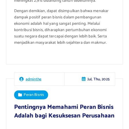
meningkat 2,9% dibanding tahun sebelumnya.
Dengan demikian, dapat disimpulkan bahwa menakar
dampak positif peran bisnis dalam pembangunan
ekonomi adalah hal yang sangat penting. Melalui
kontribusi bisnis, diharapkan pertumbuhan ekonomi
suatu negara dapat tercapai dengan lebih baik. Serta
menjadikan masyarakat lebih sejahtera dan makmur.
Jul, Thu, 2025
adminthe
Peran Bisnis
Pentingnya Memahami Peran Bisnis
Adalah bagi Kesuksesan Perusahaan