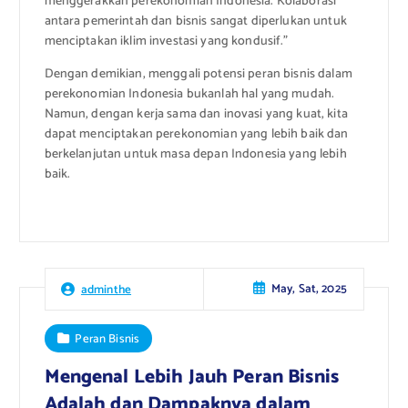
menggerakkan perekonomian Indonesia. Kolaborasi
antara pemerintah dan bisnis sangat diperlukan untuk
menciptakan iklim investasi yang kondusif.”
Dengan demikian, menggali potensi peran bisnis dalam
perekonomian Indonesia bukanlah hal yang mudah.
Namun, dengan kerja sama dan inovasi yang kuat, kita
dapat menciptakan perekonomian yang lebih baik dan
berkelanjutan untuk masa depan Indonesia yang lebih
baik.
May, Sat, 2025
adminthe
Peran Bisnis
Mengenal Lebih Jauh Peran Bisnis
Adalah dan Dampaknya dalam