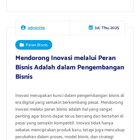
Jul, Thu, 2025
adminthe
Peran Bisnis
Mendorong Inovasi melalui Peran
Bisnis Adalah dalam Pengembangan
Bisnis
Inovasi merupakan kunci dalam pengembangan bisnis di
era digital yang semakin berkembang pesat. Mendorong
inovasi melalui peran bisnis adalah hal yang sangat
penting agar bisnis dapat terus bersaing dan bertahan di
pasar yang semakin kompetitif. Inovasi tidak hanya
sebatas menciptakan produk baru, tetapi juga mencakup
perubahan dalam proses, model bisnis, dan strategi