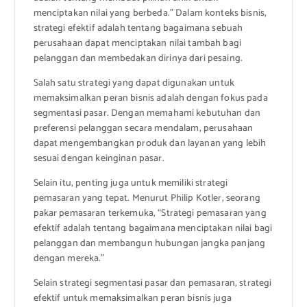
menciptakan nilai yang berbeda.” Dalam konteks bisnis,
strategi efektif adalah tentang bagaimana sebuah
perusahaan dapat menciptakan nilai tambah bagi
pelanggan dan membedakan dirinya dari pesaing.
Salah satu strategi yang dapat digunakan untuk
memaksimalkan peran bisnis adalah dengan fokus pada
segmentasi pasar. Dengan memahami kebutuhan dan
preferensi pelanggan secara mendalam, perusahaan
dapat mengembangkan produk dan layanan yang lebih
sesuai dengan keinginan pasar.
Selain itu, penting juga untuk memiliki strategi
pemasaran yang tepat. Menurut Philip Kotler, seorang
pakar pemasaran terkemuka, “Strategi pemasaran yang
efektif adalah tentang bagaimana menciptakan nilai bagi
pelanggan dan membangun hubungan jangka panjang
dengan mereka.”
Selain strategi segmentasi pasar dan pemasaran, strategi
efektif untuk memaksimalkan peran bisnis juga