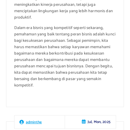
meningkatkan kinerja perusahaan, tetapi juga
menciptakan lingkungan kerja yang lebih harmonis dan
produktif.
Dalam era bisnis yang kompetitif seperti sekarang,
pemahaman yang baik tentang peran bisnis adalah kunci
bagi kesuksesan perusahaan. Sebagai pemimpin, kita
harus memastikan bahwa setiap karyawan memahami
bagaimana mereka berkontribusi pada kesuksesan
perusahaan dan bagaimana mereka dapat membantu
perusahaan mencapai tujuan bisnisnya. Dengan begitu,
kita dapat memastikan bahwa perusahaan kita tetap
bersaing dan berkembang di pasar yang semakin
kompetitif.
Jul, Mon, 2025
adminthe