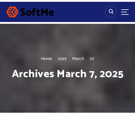
S
k
i
p
t
o
c
o
n
Home
2025
March
07
t
Archives March 7, 2025
e
n
t