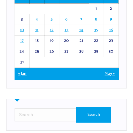
1
2
3
4
5
6
7
8
9
10
11
12
13
14
15
16
17
18
19
20
21
22
23
24
25
26
27
28
29
30
31
« Jan
May »
S
e
a
r