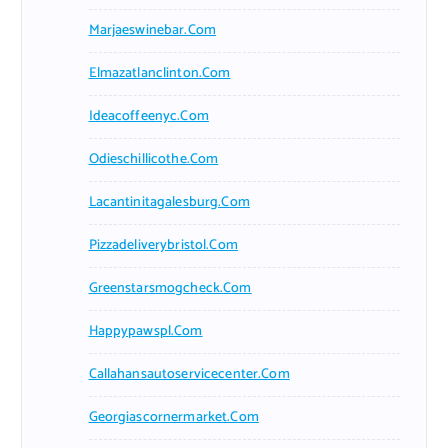
Marjaeswinebar.com
Elmazatlanclinton.com
Ideacoffeenyc.com
Odieschillicothe.com
Lacantinitagalesburg.com
Pizzadeliverybristol.com
Greenstarsmogcheck.com
Happypawspl.com
Callahansautoservicecenter.com
Georgiascornermarket.com