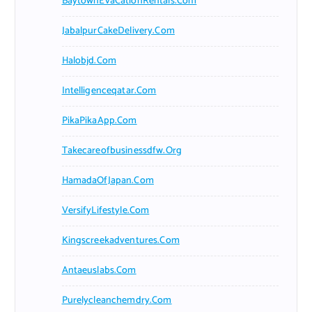
BaytownEvaCationRentals.com
JabalpurCakeDelivery.com
Halobjd.com
Intelligenceqatar.com
PikaPikaApp.com
Takecareofbusinessdfw.org
HamadaOfJapan.com
VersifyLifestyle.com
Kingscreekadventures.com
Antaeuslabs.com
Purelycleanchemdry.com