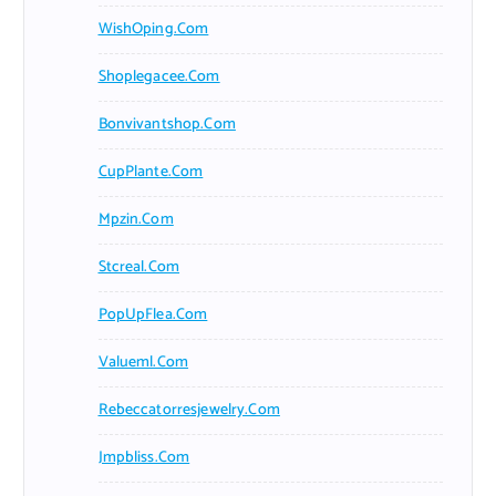
WishOping.com
Shoplegacee.com
Bonvivantshop.com
CupPlante.com
Mpzin.com
Stcreal.com
PopUpFlea.com
Valueml.com
Rebeccatorresjewelry.com
Jmpbliss.com