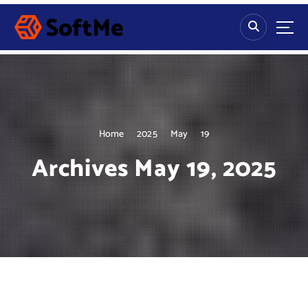
S
k
i
p
t
o
c
o
n
Home
2025
May
19
t
Archives May 19, 2025
e
n
t