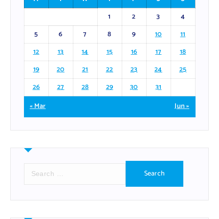
1
2
3
4
5
6
7
8
9
10
11
12
13
14
15
16
17
18
19
20
21
22
23
24
25
26
27
28
29
30
31
« Mar
Jun »
S
e
a
r
c