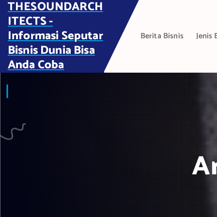
THESOUNDARCH
S
k
ITECTS -
i
Informasi Seputar
Berita Bisnis
Jenis 
p
Bisnis Dunia Bisa
t
Anda Coba
o
c
o
n
t
e
n
t
Ar