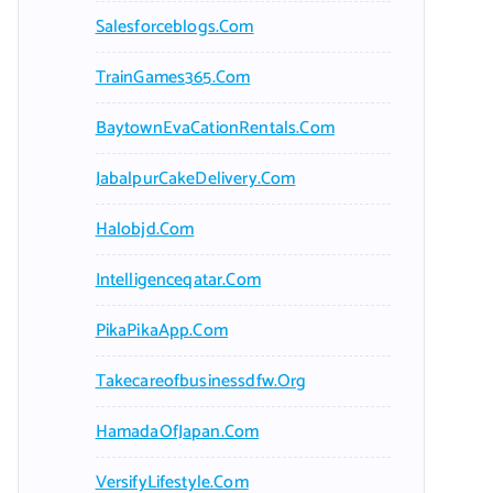
Salesforceblogs.com
TrainGames365.com
BaytownEvaCationRentals.com
JabalpurCakeDelivery.com
Halobjd.com
Intelligenceqatar.com
PikaPikaApp.com
Takecareofbusinessdfw.org
HamadaOfJapan.com
VersifyLifestyle.com