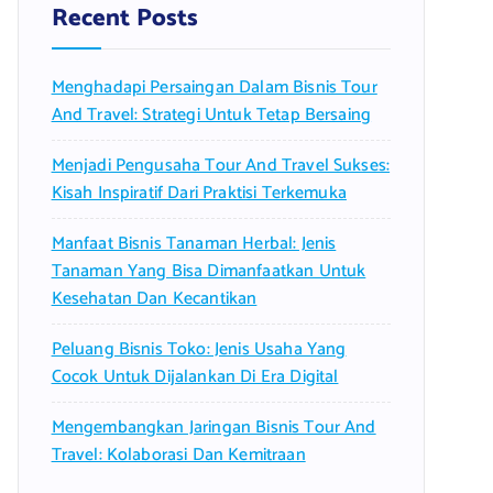
f
Recent Posts
o
r
Menghadapi Persaingan Dalam Bisnis Tour
:
And Travel: Strategi Untuk Tetap Bersaing
Menjadi Pengusaha Tour And Travel Sukses:
Kisah Inspiratif Dari Praktisi Terkemuka
Manfaat Bisnis Tanaman Herbal: Jenis
Tanaman Yang Bisa Dimanfaatkan Untuk
Kesehatan Dan Kecantikan
Peluang Bisnis Toko: Jenis Usaha Yang
Cocok Untuk Dijalankan Di Era Digital
Mengembangkan Jaringan Bisnis Tour And
Travel: Kolaborasi Dan Kemitraan