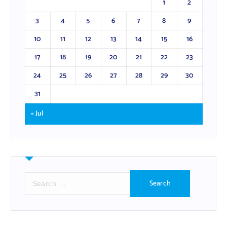
1
2
3
4
5
6
7
8
9
10
11
12
13
14
15
16
17
18
19
20
21
22
23
24
25
26
27
28
29
30
31
« Jul
S
e
a
r
c