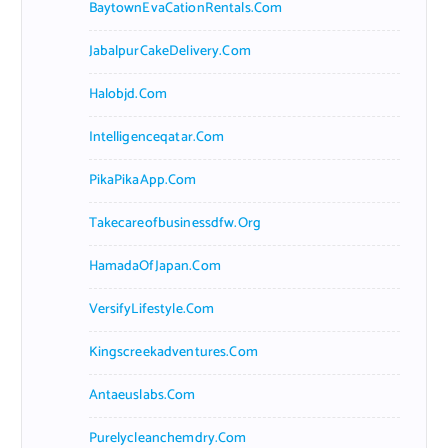
BaytownEvaCationRentals.com
JabalpurCakeDelivery.com
Halobjd.com
Intelligenceqatar.com
PikaPikaApp.com
Takecareofbusinessdfw.org
HamadaOfJapan.com
VersifyLifestyle.com
Kingscreekadventures.com
Antaeuslabs.com
Purelycleanchemdry.com