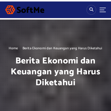
S
k
i
p
t
o
c
o
n
Home
Berita Ekonomi dan Keuangan yang Harus Diketahui
t
Berita Ekonomi dan
e
n
Keuangan yang Harus
t
Diketahui