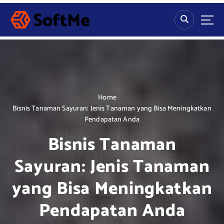
S
k
i
p
t
o
c
o
n
Home
t
Bisnis Tanaman Sayuran: Jenis Tanaman yang Bisa Meningkatkan
e
Pendapatan Anda
n
Bisnis Tanaman
t
Sayuran: Jenis Tanaman
yang Bisa Meningkatkan
Pendapatan Anda