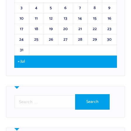
3
4
5
6
7
8
9
10
11
12
13
14
15
16
17
18
19
20
21
22
23
24
25
26
27
28
29
30
31
« Jul
S
e
a
r
c
h