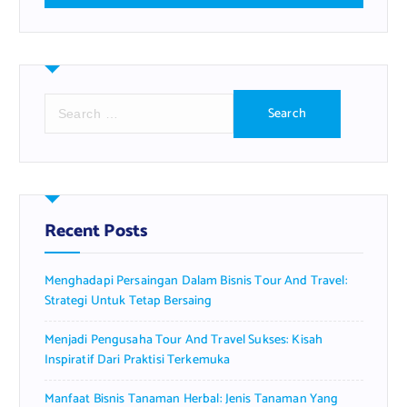
S
e
a
r
c
h
f
Recent Posts
o
r
Menghadapi Persaingan Dalam Bisnis Tour And Travel:
:
Strategi Untuk Tetap Bersaing
Menjadi Pengusaha Tour And Travel Sukses: Kisah
Inspiratif Dari Praktisi Terkemuka
Manfaat Bisnis Tanaman Herbal: Jenis Tanaman Yang