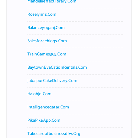
Mandelaeffectlibrary.com
Roselynns.com
Balanceyoganj.com
Salesforceblogs.com
TrainGames365.com
BaytownEvaCationRentals.com
JabalpurCakeDelivery.com
Halobjd.com
Intelligenceqatar.com
PikaPikaApp.com
Takecareofbusinessdfw.org