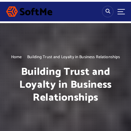
S
k
i
p
t
o
c
o
n
Home
Building Trust and Loyalty in Business Relationships
t
Building Trust and
e
n
Loyalty in Business
t
Relationships