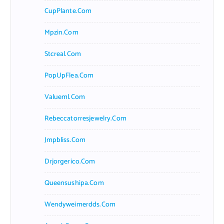
CupPlante.com
Mpzin.com
Stcreal.com
PopUpFlea.com
Valueml.com
Rebeccatorresjewelry.com
Jmpbliss.com
Drjorgerico.com
Queensushipa.com
Wendyweimerdds.com