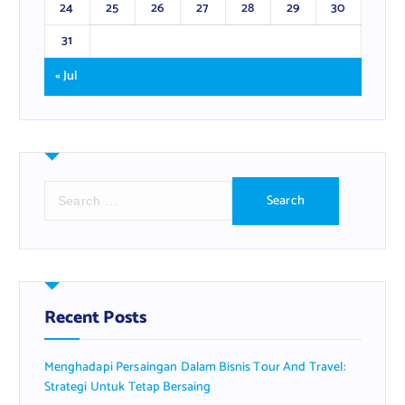
24
25
26
27
28
29
30
31
« Jul
S
e
a
r
c
h
f
Recent Posts
o
r
Menghadapi Persaingan Dalam Bisnis Tour And Travel:
:
Strategi Untuk Tetap Bersaing