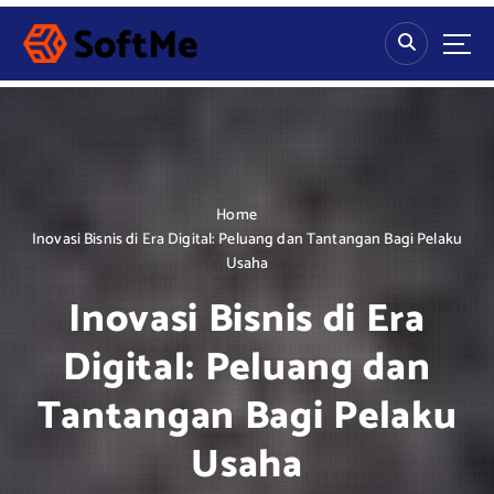
S
k
i
p
t
o
c
o
n
Home
t
Inovasi Bisnis di Era Digital: Peluang dan Tantangan Bagi Pelaku
e
Usaha
n
Inovasi Bisnis di Era
t
Digital: Peluang dan
Tantangan Bagi Pelaku
Usaha