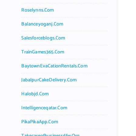
Roselynns.com
Balanceyoganj.com
Salesforceblogs.com
TrainGames365.com
BaytownEvaCationRentals.com
JabalpurCakeDelivery.com
Halobjd.com
Intelligenceqatar.com
PikaPikaApp.com
Takecareofbusinessdfw.org