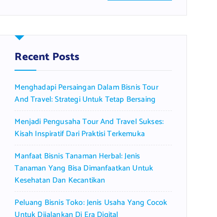
a
r
c
h
f
Recent Posts
o
r
Menghadapi Persaingan Dalam Bisnis Tour
:
And Travel: Strategi Untuk Tetap Bersaing
Menjadi Pengusaha Tour And Travel Sukses:
Kisah Inspiratif Dari Praktisi Terkemuka
Manfaat Bisnis Tanaman Herbal: Jenis
Tanaman Yang Bisa Dimanfaatkan Untuk
Kesehatan Dan Kecantikan
Peluang Bisnis Toko: Jenis Usaha Yang Cocok
Untuk Dijalankan Di Era Digital