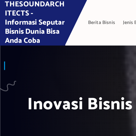
THESOUNDARCH
S
k
ITECTS -
i
Informasi Seputar
Berita Bisnis
Jenis 
p
Bisnis Dunia Bisa
t
Anda Coba
o
c
o
n
t
e
n
t
Inovasi Bisnis