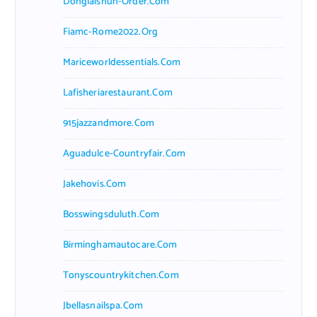
Donglaishun-Order.com
Fiamc-Rome2022.org
Mariceworldessentials.com
Lafisheriarestaurant.com
915jazzandmore.com
Aguadulce-Countryfair.com
Jakehovis.com
Bosswingsduluth.com
Birminghamautocare.com
Tonyscountrykitchen.com
Jbellasnailspa.com