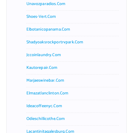
Unavozparadios.com
Shoes-Vert.com
Elbotanicopanama.com
Shadyoaksrockportrvpark.com
Jccoinlaundry.com
Kautorepair.com
Marjaeswinebar.com
Elmazatlanclinton.com
Ideacoffeenyc.com
Odieschillicothe.com
Lacantinitagalesburg.com