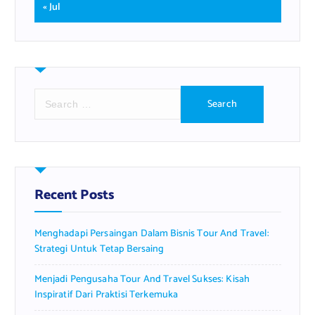
« Jul
S
e
a
r
c
h
f
Recent Posts
o
r
Menghadapi Persaingan Dalam Bisnis Tour And Travel:
:
Strategi Untuk Tetap Bersaing
Menjadi Pengusaha Tour And Travel Sukses: Kisah
Inspiratif Dari Praktisi Terkemuka