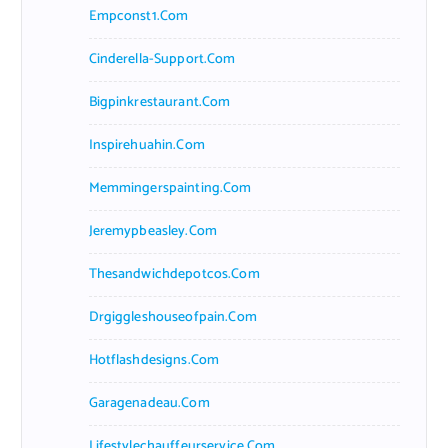
Empconst1.com
Cinderella-Support.com
Bigpinkrestaurant.com
Inspirehuahin.com
Memmingerspainting.com
Jeremypbeasley.com
Thesandwichdepotcos.com
Drgiggleshouseofpain.com
Hotflashdesigns.com
Garagenadeau.com
Lifestylechauffeurservice.com