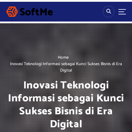
S
k
i
p
t
o
c
o
n
Home
t
Inovasi Teknologi Informasi sebagai Kunci Sukses Bisnis di Era
e
Digital
n
Inovasi Teknologi
t
Informasi sebagai Kunci
Sukses Bisnis di Era
Digital