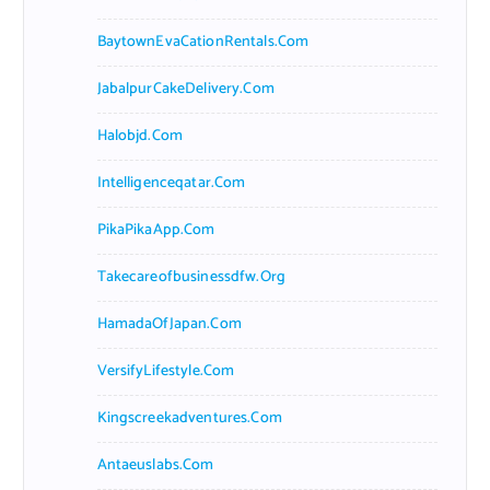
BaytownEvaCationRentals.com
JabalpurCakeDelivery.com
Halobjd.com
Intelligenceqatar.com
PikaPikaApp.com
Takecareofbusinessdfw.org
HamadaOfJapan.com
VersifyLifestyle.com
Kingscreekadventures.com
Antaeuslabs.com