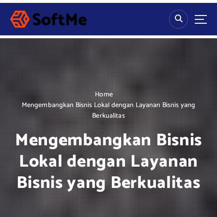
S
k
i
p
t
o
c
o
n
Home
t
Mengembangkan Bisnis Lokal dengan Layanan Bisnis yang
e
Berkualitas
n
Mengembangkan Bisnis
t
Lokal dengan Layanan
Bisnis yang Berkualitas