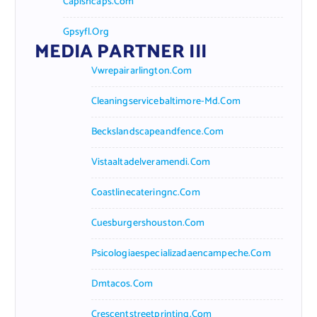
Capishcaps.com
Gpsyfl.org
MEDIA PARTNER III
Vwrepairarlington.com
Cleaningservicebaltimore-Md.com
Beckslandscapeandfence.com
Vistaaltadelveramendi.com
Coastlinecateringnc.com
Cuesburgershouston.com
Psicologiaespecializadaencampeche.com
Dmtacos.com
Crescentstreetprinting.com