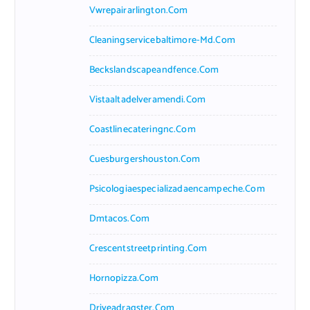
Vwrepairarlington.com
Cleaningservicebaltimore-Md.com
Beckslandscapeandfence.com
Vistaaltadelveramendi.com
Coastlinecateringnc.com
Cuesburgershouston.com
Psicologiaespecializadaencampeche.com
Dmtacos.com
Crescentstreetprinting.com
Hornopizza.com
Driveadragster.com