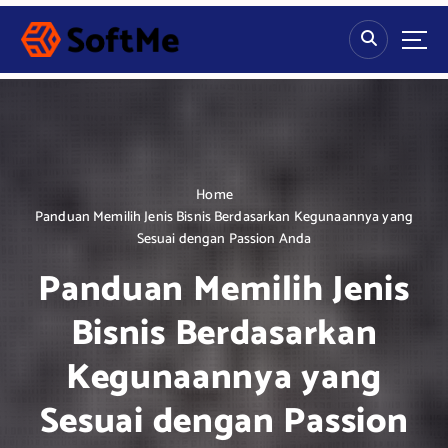
S
k
i
p
t
o
c
o
n
Home
t
Panduan Memilih Jenis Bisnis Berdasarkan Kegunaannya yang
e
Sesuai dengan Passion Anda
n
Panduan Memilih Jenis
t
Bisnis Berdasarkan
Kegunaannya yang
Sesuai dengan Passion