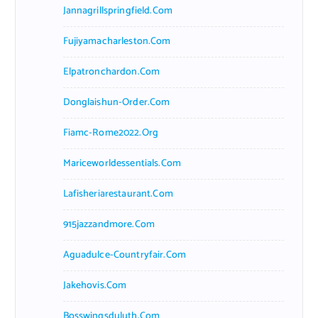
Jannagrillspringfield.com
Fujiyamacharleston.com
Elpatronchardon.com
Donglaishun-Order.com
Fiamc-Rome2022.org
Mariceworldessentials.com
Lafisheriarestaurant.com
915jazzandmore.com
Aguadulce-Countryfair.com
Jakehovis.com
Bosswingsduluth.com