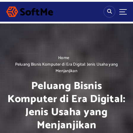
S
k
i
p
t
o
c
o
n
Home
t
Peluang Bisnis Komputer di Era Digital: Jenis Usaha yang
e
Menjanjikan
n
Peluang Bisnis
t
Komputer di Era Digital:
Jenis Usaha yang
Menjanjikan