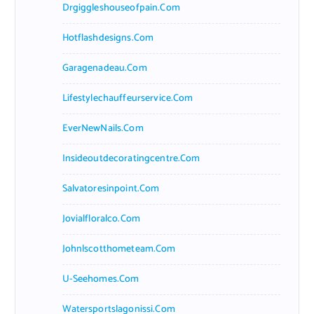
Drgiggleshouseofpain.com
Hotflashdesigns.com
Garagenadeau.com
Lifestylechauffeurservice.com
EverNewNails.com
Insideoutdecoratingcentre.com
Salvatoresinpoint.com
Jovialfloralco.com
Johnlscotthometeam.com
U-Seehomes.com
Watersportslagonissi.com