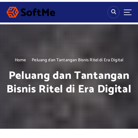
S
k
i
p
t
o
c
o
n
Home
Peluang dan Tantangan Bisnis Ritel di Era Digital
t
Peluang dan Tantangan
e
n
Bisnis Ritel di Era Digital
t