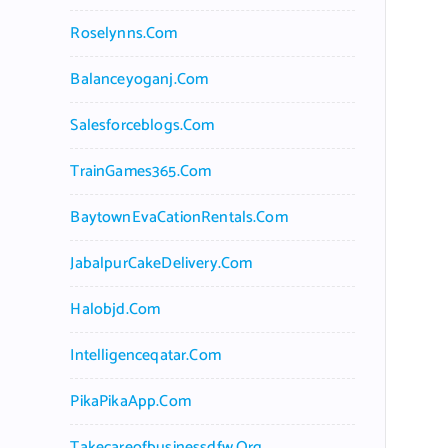
Roselynns.com
Balanceyoganj.com
Salesforceblogs.com
TrainGames365.com
BaytownEvaCationRentals.com
JabalpurCakeDelivery.com
Halobjd.com
Intelligenceqatar.com
PikaPikaApp.com
Takecareofbusinessdfw.org