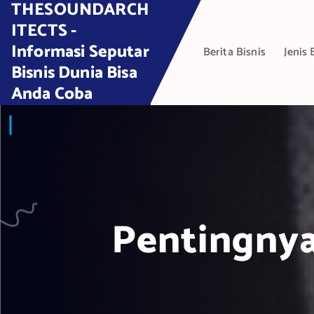
THESOUNDARCH
S
k
ITECTS -
i
Informasi Seputar
Berita Bisnis
Jenis 
p
Bisnis Dunia Bisa
t
Anda Coba
o
c
o
n
t
e
n
t
Pentingnya 