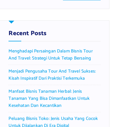
a
r
c
h
f
Recent Posts
o
r
Menghadapi Persaingan Dalam Bisnis Tour
:
And Travel: Strategi Untuk Tetap Bersaing
Menjadi Pengusaha Tour And Travel Sukses:
Kisah Inspiratif Dari Praktisi Terkemuka
Manfaat Bisnis Tanaman Herbal: Jenis
Tanaman Yang Bisa Dimanfaatkan Untuk
Kesehatan Dan Kecantikan
Peluang Bisnis Toko: Jenis Usaha Yang Cocok
Untuk Dijalankan Di Era Digital