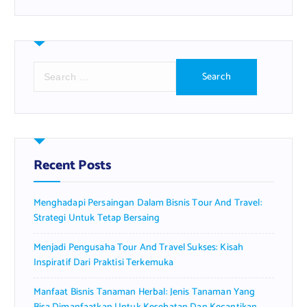
S
e
a
r
c
h
f
Recent Posts
o
r
Menghadapi Persaingan Dalam Bisnis Tour And Travel:
:
Strategi Untuk Tetap Bersaing
Menjadi Pengusaha Tour And Travel Sukses: Kisah
Inspiratif Dari Praktisi Terkemuka
Manfaat Bisnis Tanaman Herbal: Jenis Tanaman Yang