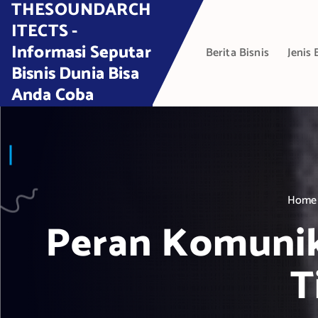
THESOUNDARCH
S
k
ITECTS -
i
Informasi Seputar
Berita Bisnis
Jenis 
p
Bisnis Dunia Bisa
t
Anda Coba
o
c
o
n
t
e
Home
n
t
Peran Komunik
T