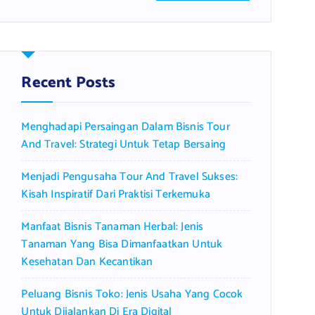
a
r
c
h
f
Recent Posts
o
r
Menghadapi Persaingan Dalam Bisnis Tour
:
And Travel: Strategi Untuk Tetap Bersaing
Menjadi Pengusaha Tour And Travel Sukses:
Kisah Inspiratif Dari Praktisi Terkemuka
Manfaat Bisnis Tanaman Herbal: Jenis
Tanaman Yang Bisa Dimanfaatkan Untuk
Kesehatan Dan Kecantikan
Peluang Bisnis Toko: Jenis Usaha Yang Cocok
Untuk Dijalankan Di Era Digital