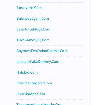
Roselynns.com
Balanceyoganj.com
Salesforceblogs.com
TrainGames365.com
BaytownEvaCationRentals.com
JabalpurCakeDelivery.com
Halobjd.com
Intelligenceqatar.com
PikaPikaApp.com
Takecareofbusinessdfw.org