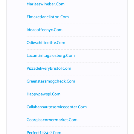
Marjaeswinebar.com
Elmazatlanclinton.com
Ideacoffeenyc.com
Odieschillicothe.com
Lacantinitagalesburg.com
Pizzadeliverybristol.com
Greenstarsmogcheck.com
Happypawspl.com
Callahansautoservicecenter.com
Georgiascornermarket.com
Perfectfit24-7.com