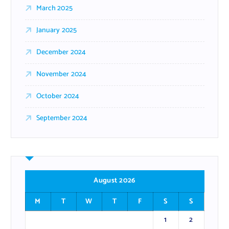
March 2025
January 2025
December 2024
November 2024
October 2024
September 2024
August 2026
M
T
W
T
F
S
S
1
2