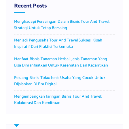
f
Recent Posts
o
r
Menghadapi Persaingan Dalam Bisnis Tour And Travel:
:
Strategi Untuk Tetap Bersaing
Menjadi Pengusaha Tour And Travel Sukses: Kisah
Inspiratif Dari Praktisi Terkemuka
Manfaat Bisnis Tanaman Herbal: Jenis Tanaman Yang
Bisa Dimanfaatkan Untuk Kesehatan Dan Kecantikan
Peluang Bisnis Toko: Jenis Usaha Yang Cocok Untuk
Dijalankan Di Era Digital
Mengembangkan Jaringan Bisnis Tour And Travel:
Kolaborasi Dan Kemitraan