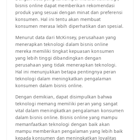
bisnis online dapat memberikan rekomendasi
produk yang sesuai dengan minat dan preferensi
konsumen. Hal ini tentu akan membuat
konsumen merasa lebih diperhatikan dan spesial.
Menurut data dari McKinsey, perusahaan yang
menerapkan teknologi dalam bisnis online
mereka memiliki tingkat kepuasan konsumen
yang lebih tinggi dibandingkan dengan
perusahaan yang tidak menerapkan teknologi.
Hal ini menunjukkan betapa pentingnya peran
teknologi dalam meningkatkan pengalaman
konsumen dalam bisnis online.
Dengan demikian, dapat disimpulkan bahwa
teknologi memang memiliki peran yang sangat
vital dalam meningkatkan pengalaman konsumen
dalam bisnis online. Bisnis online yang mampu
memanfaatkan teknologi dengan baik akan
mampu memberikan pengalaman yang lebih baik
kepada konsumen dan meningkatkan loyalitas