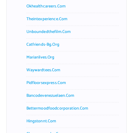
Okhealthcareers.com
Theintexperience.com
Unboundedthefilm.com
Catfriends-Bg.org
Marianlives.org
Waywardtees.com
Pidfloorsexpress.com
Bancodevenezuelaen.com
Bettermoodfoodcorporation.com
Hingstonnt.com