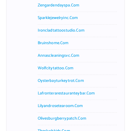
Zengardendayspa.com
Sparklejewelryinc.com
Ironcladtattoostudio.com
Bruinshome.com
Annascleaningsvc.com
Wolfcitytattoo.com
Oysterbayturkeytrot.com
Lafronterarestauranteybar.com
Lilyandrosetearoom.com
Olivesburgberrypatch.com