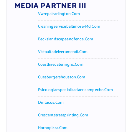
MEDIA PARTNER III
Vwrepairarlington.com
Cleaningservicebaltimore-Md.com
Beckslandscapeandfence.com
Vistaaltadelveramendi.com
Coastlinecateringnc.com
Cuesburgershouston.com
Psicologiaespecializadaencampeche.com
Dmtacos.com
Crescentstreetprinting.com
Hornopizza.com