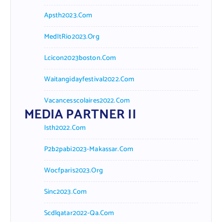
Apsth2023.com
MedItRio2023.org
Lcicon2023boston.com
Waitangidayfestival2022.com
Vacancesscolaires2022.com
MEDIA PARTNER II
Isth2022.com
P2b2pabi2023-Makassar.com
Wocfparis2023.org
Sinc2023.com
Scdlqatar2022-Qa.com