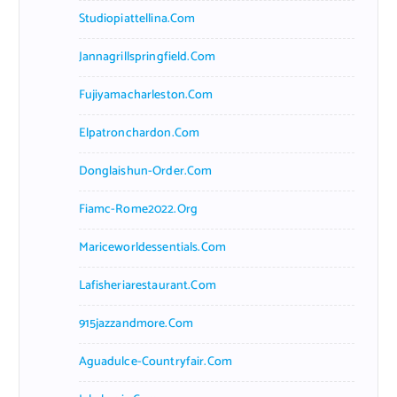
Studiopiattellina.com
Jannagrillspringfield.com
Fujiyamacharleston.com
Elpatronchardon.com
Donglaishun-Order.com
Fiamc-Rome2022.org
Mariceworldessentials.com
Lafisheriarestaurant.com
915jazzandmore.com
Aguadulce-Countryfair.com