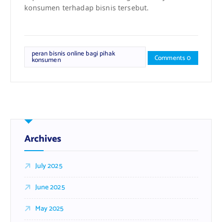
konsumen terhadap bisnis tersebut.
peran bisnis online bagi pihak
Comments 0
konsumen
Archives
July 2025
June 2025
May 2025