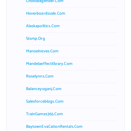
Chooseagender.com
Hoverboardssale.com
Alaskapolitics.com
Stsmp.org
Manoelneves.com
Mandelaeffectlibrary.com
Roselynns.com
Balanceyoganj.com
Salesforceblogs.com
TrainGames365.com
BaytownEvaCationRentals.com