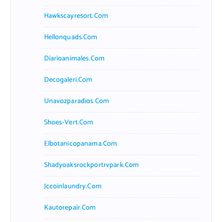
Hawkscayresort.com
Hellonquads.com
Diarioanimales.com
Decogaleri.com
Unavozparadios.com
Shoes-Vert.com
Elbotanicopanama.com
Shadyoaksrockportrvpark.com
Jccoinlaundry.com
Kautorepair.com