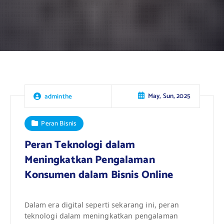
May, Sun, 2025
adminthe
Peran Bisnis
Peran Teknologi dalam
Meningkatkan Pengalaman
Konsumen dalam Bisnis Online
Dalam era digital seperti sekarang ini, peran
teknologi dalam meningkatkan pengalaman