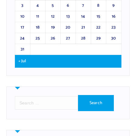
3
4
5
6
7
8
9
10
11
12
13
14
15
16
17
18
19
20
21
22
23
24
25
26
27
28
29
30
31
« Jul
S
e
a
r
c
h