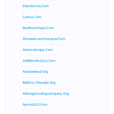
Eleontennis.com
Cyetus.com
Bradfordshops.com
Almadenranchsanjose.com
Advocatevijay.com
Adlibilimler2023.com
Naswwebed.org
Balithut-Manado.org
Alteregotradingcompany.org
Aprce2022.com