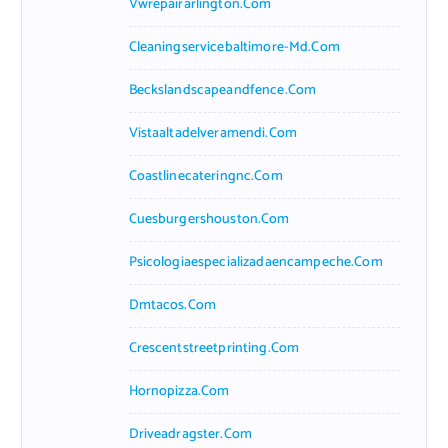
Vwrepairarlington.com
Cleaningservicebaltimore-Md.com
Beckslandscapeandfence.com
Vistaaltadelveramendi.com
Coastlinecateringnc.com
Cuesburgershouston.com
Psicologiaespecializadaencampeche.com
Dmtacos.com
Crescentstreetprinting.com
Hornopizza.com
Driveadragster.com