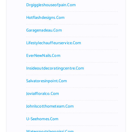
Drgiggleshouseofpain.com
Hotflashdesigns.com
Garagenadeau.com
Lifestylechauffeurservice.com
EverNewNails.com
Insideoutdecoratingcentre.com
Salvatoresinpoint.com
Jovialfloralco.com
Johnlscotthometeam.com
U-Seehomes.com
Watersportslagonissi.com