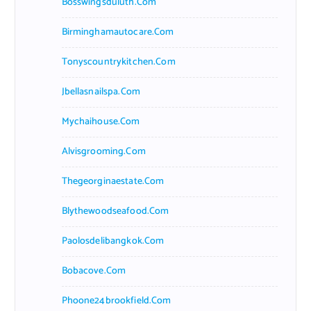
Bosswingsduluth.com
Birminghamautocare.com
Tonyscountrykitchen.com
Jbellasnailspa.com
Mychaihouse.com
Alvisgrooming.com
Thegeorginaestate.com
Blythewoodseafood.com
Paolosdelibangkok.com
Bobacove.com
Phoone24brookfield.com