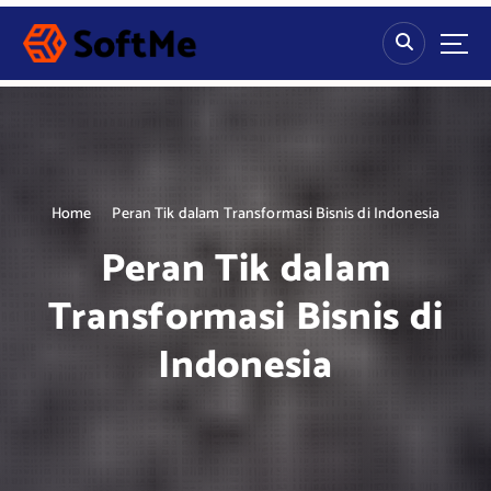
S
k
i
p
t
o
c
o
n
Home
Peran Tik dalam Transformasi Bisnis di Indonesia
t
Peran Tik dalam
e
n
Transformasi Bisnis di
t
Indonesia