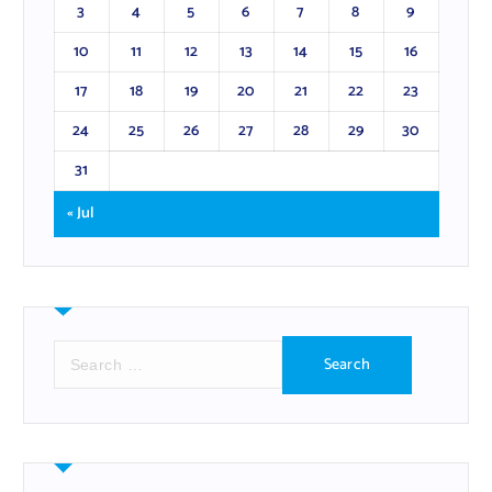
3
4
5
6
7
8
9
10
11
12
13
14
15
16
17
18
19
20
21
22
23
24
25
26
27
28
29
30
31
« Jul
S
e
a
r
c
h