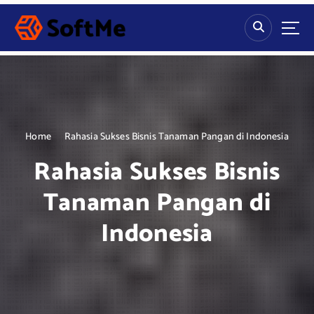
S
k
i
p
t
o
c
o
n
Home
Rahasia Sukses Bisnis Tanaman Pangan di Indonesia
t
Rahasia Sukses Bisnis
e
n
Tanaman Pangan di
t
Indonesia