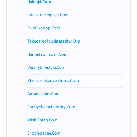
Halobjd.com
Intelligenceqatar.com
PikaPikaApp.com
Takecareofbusinessdfw.org
HamadaOfJapan.com
VersifyLifestyle.com
Kingscreekadventures.com
Antaeuslabs.com
Purelycleanchemdry.com
WishOping.com
Shoplegacee.com