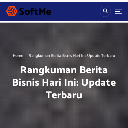
S
k
i
p
t
o
c
o
n
Home
Rangkuman Berita Bisnis Hari Ini: Update Terbaru
t
Rangkuman Berita
e
n
Bisnis Hari Ini: Update
t
Terbaru