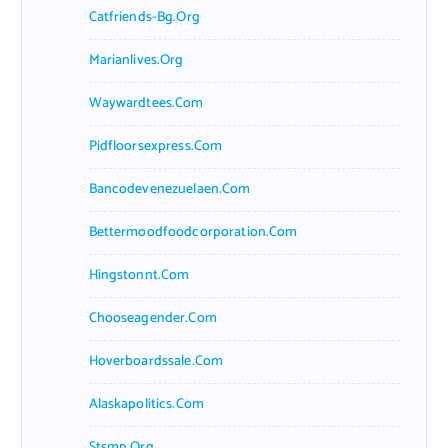
Catfriends-Bg.org
Marianlives.org
Waywardtees.com
Pidfloorsexpress.com
Bancodevenezuelaen.com
Bettermoodfoodcorporation.com
Hingstonnt.com
Chooseagender.com
Hoverboardssale.com
Alaskapolitics.com
Stsmp.org