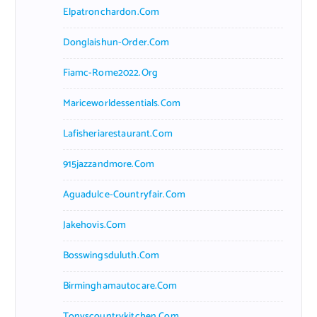
Elpatronchardon.com
Donglaishun-Order.com
Fiamc-Rome2022.org
Mariceworldessentials.com
Lafisheriarestaurant.com
915jazzandmore.com
Aguadulce-Countryfair.com
Jakehovis.com
Bosswingsduluth.com
Birminghamautocare.com
Tonyscountrykitchen.com