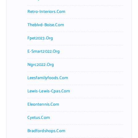
Retro-Interiors.com
Theblvd-Boise.com
Fpet2023.org
E-Smart2022.org
Ngrc2022.org
Leesfamilyfoods.com
Lewis-Lewis-Cpas.com
Eleontennis.com
Cyetus.com
Bradfordshops.com