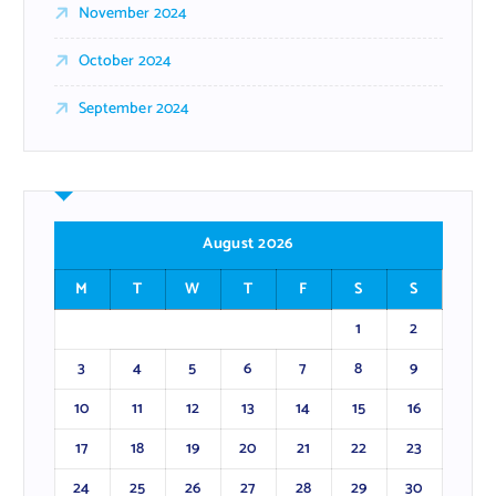
November 2024
October 2024
September 2024
August 2026
M
T
W
T
F
S
S
1
2
3
4
5
6
7
8
9
10
11
12
13
14
15
16
17
18
19
20
21
22
23
24
25
26
27
28
29
30