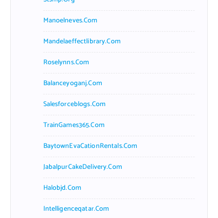
Manoelneves.com
Mandelaeffectlibrary.com
Roselynns.com
Balanceyoganj.com
Salesforceblogs.com
TrainGames365.com
BaytownEvaCationRentals.com
JabalpurCakeDelivery.com
Halobjd.com
Intelligenceqatar.com