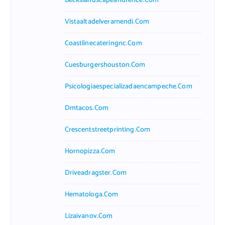
Beckslandscapeandfence.com
Vistaaltadelveramendi.com
Coastlinecateringnc.com
Cuesburgershouston.com
Psicologiaespecializadaencampeche.com
Dmtacos.com
Crescentstreetprinting.com
Hornopizza.com
Driveadragster.com
Hematologa.com
Lizaivanov.com