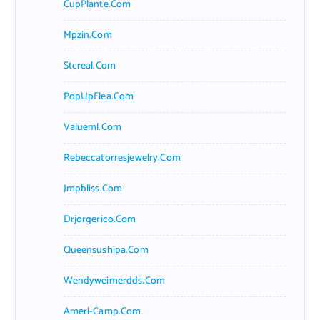
CupPlante.com
Mpzin.com
Stcreal.com
PopUpFlea.com
Valueml.com
Rebeccatorresjewelry.com
Jmpbliss.com
Drjorgerico.com
Queensushipa.com
Wendyweimerdds.com
Ameri-Camp.com