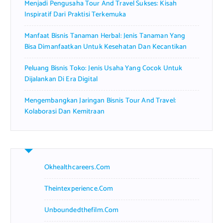
Menjadi Pengusaha Tour And Travel Sukses: Kisah
Inspiratif Dari Praktisi Terkemuka
Manfaat Bisnis Tanaman Herbal: Jenis Tanaman Yang
Bisa Dimanfaatkan Untuk Kesehatan Dan Kecantikan
Peluang Bisnis Toko: Jenis Usaha Yang Cocok Untuk
Dijalankan Di Era Digital
Mengembangkan Jaringan Bisnis Tour And Travel:
Kolaborasi Dan Kemitraan
Okhealthcareers.com
Theintexperience.com
Unboundedthefilm.com