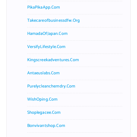
PikaPikaApp.com
Takecareofbusinessdfw.org
HamadaOfJapan.com
VersifyLifestyle.com
Kingscreekadventures.com
Antaeuslabs.com
Purelycleanchemdry.com
WishOping.com
Shoplegacee.com
Bonvivantshop.com