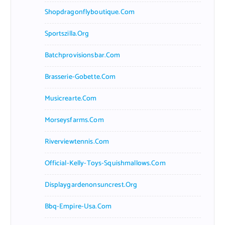
Shopdragonflyboutique.com
Sportszilla.org
Batchprovisionsbar.com
Brasserie-Gobette.com
Musicrearte.com
Morseysfarms.com
Riverviewtennis.com
Official-Kelly-Toys-Squishmallows.com
Displaygardenonsuncrest.org
Bbq-Empire-Usa.com