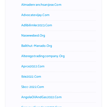
Almadenranchsanjose.com
Advocatevijay.com
Adlibilimler2023.com
Naswwebed.org
Balithut-Manado.org
Alteregotradingcompany.org
Aprce2022.com
Ibie2022.com
Sbcc-2022.com
AngolaOilAndGas2022.com