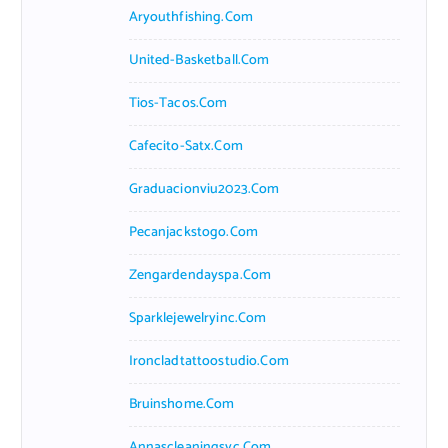
Aryouthfishing.com
United-Basketball.com
Tios-Tacos.com
Cafecito-Satx.com
Graduacionviu2023.com
Pecanjackstogo.com
Zengardendayspa.com
Sparklejewelryinc.com
Ironcladtattoostudio.com
Bruinshome.com
Annascleaningsvc.com