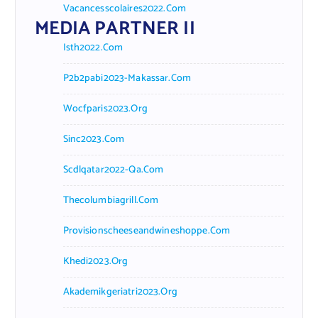
Vacancesscolaires2022.com
MEDIA PARTNER II
Isth2022.com
P2b2pabi2023-Makassar.com
Wocfparis2023.org
Sinc2023.com
Scdlqatar2022-Qa.com
Thecolumbiagrill.com
Provisionscheeseandwineshoppe.com
Khedi2023.org
Akademikgeriatri2023.org