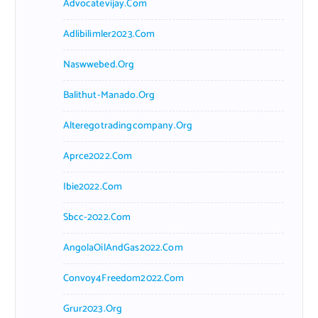
Advocatevijay.com
Adlibilimler2023.com
Naswwebed.org
Balithut-Manado.org
Alteregotradingcompany.org
Aprce2022.com
Ibie2022.com
Sbcc-2022.com
AngolaOilAndGas2022.com
Convoy4Freedom2022.com
Grur2023.org