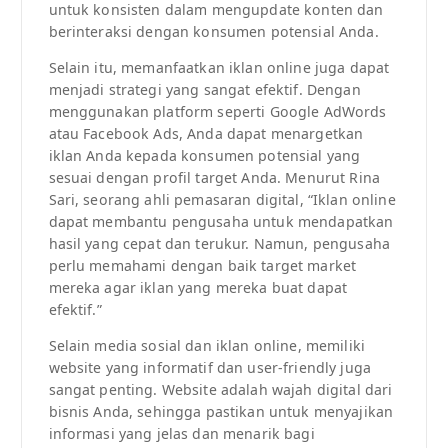
untuk konsisten dalam mengupdate konten dan
berinteraksi dengan konsumen potensial Anda.
Selain itu, memanfaatkan iklan online juga dapat
menjadi strategi yang sangat efektif. Dengan
menggunakan platform seperti Google AdWords
atau Facebook Ads, Anda dapat menargetkan
iklan Anda kepada konsumen potensial yang
sesuai dengan profil target Anda. Menurut Rina
Sari, seorang ahli pemasaran digital, “Iklan online
dapat membantu pengusaha untuk mendapatkan
hasil yang cepat dan terukur. Namun, pengusaha
perlu memahami dengan baik target market
mereka agar iklan yang mereka buat dapat
efektif.”
Selain media sosial dan iklan online, memiliki
website yang informatif dan user-friendly juga
sangat penting. Website adalah wajah digital dari
bisnis Anda, sehingga pastikan untuk menyajikan
informasi yang jelas dan menarik bagi