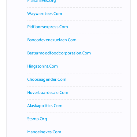
Marianlives.org
Waywardtees.com
Pidfloorsexpress.com
Bancodevenezuelaen.com
Bettermoodfoodcorporation.com
Hingstonnt.com
Chooseagender.com
Hoverboardssale.com
Alaskapolitics.com
Stsmp.org
Manoelneves.com