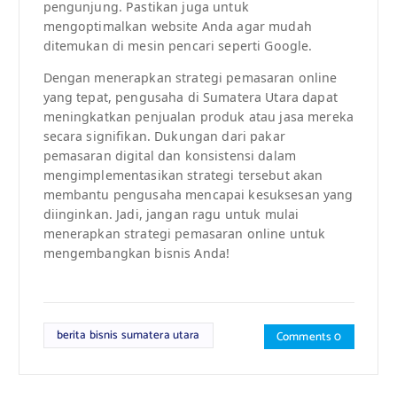
pengunjung. Pastikan juga untuk
mengoptimalkan website Anda agar mudah
ditemukan di mesin pencari seperti Google.
Dengan menerapkan strategi pemasaran online
yang tepat, pengusaha di Sumatera Utara dapat
meningkatkan penjualan produk atau jasa mereka
secara signifikan. Dukungan dari pakar
pemasaran digital dan konsistensi dalam
mengimplementasikan strategi tersebut akan
membantu pengusaha mencapai kesuksesan yang
diinginkan. Jadi, jangan ragu untuk mulai
menerapkan strategi pemasaran online untuk
mengembangkan bisnis Anda!
berita bisnis sumatera utara
Comments 0