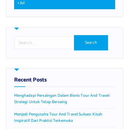
« Jul
S
e
a
r
c
h
f
Recent Posts
o
r
Menghadapi Persaingan Dalam Bisnis Tour And Travel:
:
Strategi Untuk Tetap Bersaing
Menjadi Pengusaha Tour And Travel Sukses: Kisah
Inspiratif Dari Praktisi Terkemuka