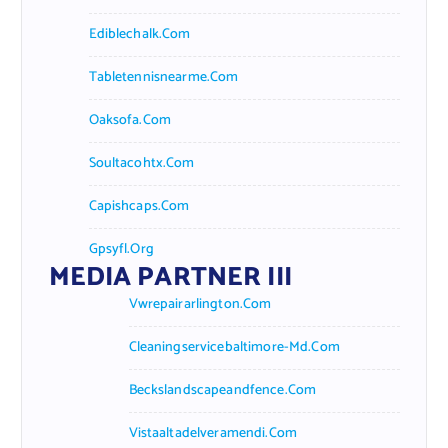
Ediblechalk.com
Tabletennisnearme.com
Oaksofa.com
Soultacohtx.com
Capishcaps.com
Gpsyfl.org
MEDIA PARTNER III
Vwrepairarlington.com
Cleaningservicebaltimore-Md.com
Beckslandscapeandfence.com
Vistaaltadelveramendi.com