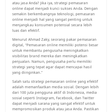
atau jasa Anda? Jika iya, strategi pemasaran
online dapat menjadi kunci sukses Anda. Dengan
semakin berkembangnya teknologi, pemasaran
online menjadi hal yang sangat penting untuk
menjangkau konsumen potensial secara lebih
luas dan efektif.
Menurut Ahmad Zaky, seorang pakar pemasaran
digital, “Pemasaran online memiliki potensi besar
untuk membantu pengusaha meningkatkan
visibilitas brand mereka dan meningkatkan
penjualan. Namun, pengusaha perlu memiliki
strategi yang tepat agar dapat mencapai hasil
yang diinginkan.”
Salah satu strategi pemasaran online yang efektif
adalah memanfaatkan media sosial. Dengan lebih
dari 100 juta pengguna aktif di Indonesia, media
sosial seperti Instagram, Facebook, dan Twitter
dapat menjadi sarana yang sangat efektif untuk
mempromosikan produk atau jasa Anda. Pastikan