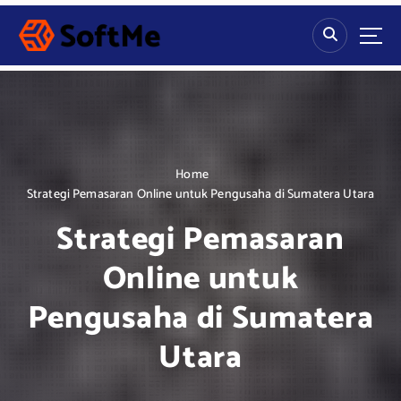
S
k
i
p
t
o
c
o
n
Home
t
Strategi Pemasaran Online untuk Pengusaha di Sumatera Utara
e
Strategi Pemasaran
n
t
Online untuk
Pengusaha di Sumatera
Utara