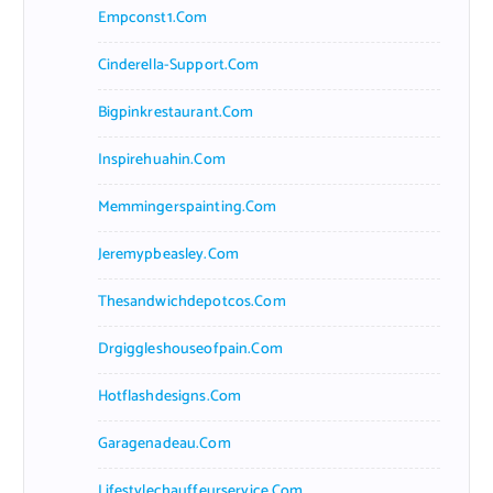
Empconst1.com
Cinderella-Support.com
Bigpinkrestaurant.com
Inspirehuahin.com
Memmingerspainting.com
Jeremypbeasley.com
Thesandwichdepotcos.com
Drgiggleshouseofpain.com
Hotflashdesigns.com
Garagenadeau.com
Lifestylechauffeurservice.com