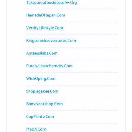
Takecareofbusinessdfw.org
HamadaOfJapan.com
VersifyLifestyle.com
Kingscreekadventures.com
Antaeuslabs.com
Purelycleanchemdry.com
WishOping.com
Shoplegacee.com
Bonvivantshop.com
CupPlante.com
Mpzin.com