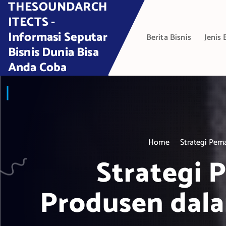
THESOUNDARCH
S
k
ITECTS -
i
Informasi Seputar
Berita Bisnis
Jenis 
p
Bisnis Dunia Bisa
t
Anda Coba
o
c
o
n
t
e
Home
Strategi Pem
n
t
Strategi 
Produsen dala