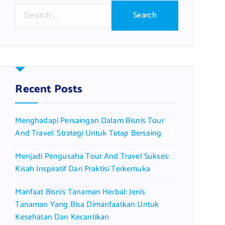
S
e
a
r
c
h
f
Recent Posts
o
r
Menghadapi Persaingan Dalam Bisnis Tour
:
And Travel: Strategi Untuk Tetap Bersaing
Menjadi Pengusaha Tour And Travel Sukses:
Kisah Inspiratif Dari Praktisi Terkemuka
Manfaat Bisnis Tanaman Herbal: Jenis
Tanaman Yang Bisa Dimanfaatkan Untuk
Kesehatan Dan Kecantikan