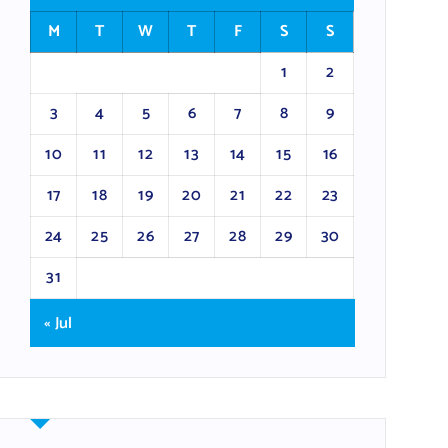
M
T
W
T
F
S
S
1
2
3
4
5
6
7
8
9
10
11
12
13
14
15
16
17
18
19
20
21
22
23
24
25
26
27
28
29
30
31
« Jul