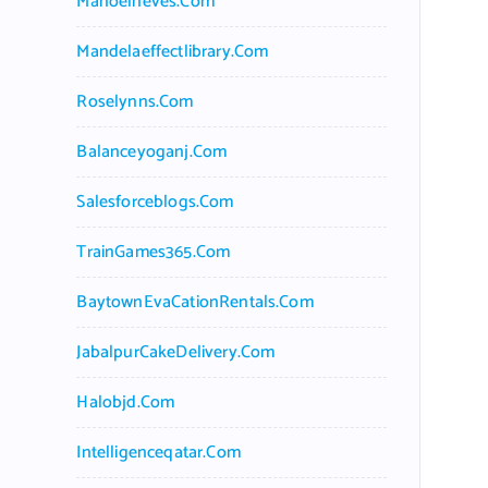
Manoelneves.com
Mandelaeffectlibrary.com
Roselynns.com
Balanceyoganj.com
Salesforceblogs.com
TrainGames365.com
BaytownEvaCationRentals.com
JabalpurCakeDelivery.com
Halobjd.com
Intelligenceqatar.com