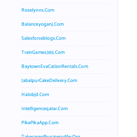
Roselynns.com
Balanceyoganj.com
Salesforceblogs.com
TrainGames365.com
BaytownEvaCationRentals.com
JabalpurCakeDelivery.com
Halobjd.com
Intelligenceqatar.com
PikaPikaApp.com
Takecareofbusinessdfw.org