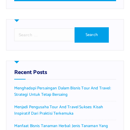
S
e
a
r
c
h
f
Recent Posts
o
r
Menghadapi Persaingan Dalam Bisnis Tour And Travel:
:
Strategi Untuk Tetap Bersaing
Menjadi Pengusaha Tour And Travel Sukses: Kisah
Inspiratif Dari Praktisi Terkemuka
Manfaat Bisnis Tanaman Herbal: Jenis Tanaman Yang