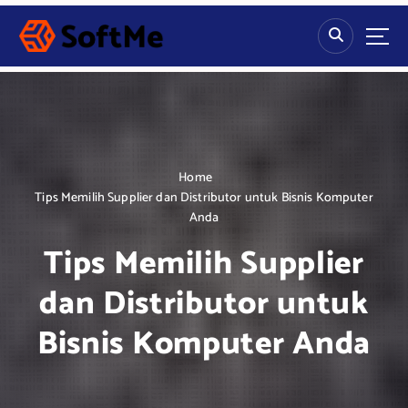
S
k
i
p
t
o
c
o
n
Home
t
Tips Memilih Supplier dan Distributor untuk Bisnis Komputer
e
Anda
n
Tips Memilih Supplier
t
dan Distributor untuk
Bisnis Komputer Anda