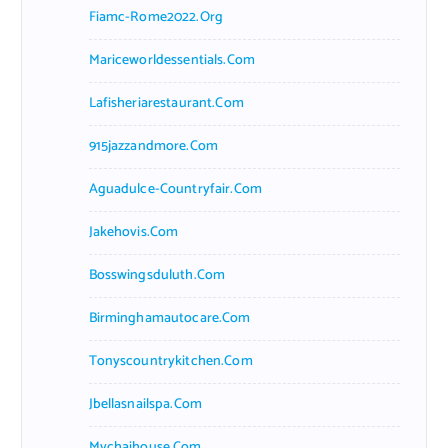
Fiamc-Rome2022.org
Mariceworldessentials.com
Lafisheriarestaurant.com
915jazzandmore.com
Aguadulce-Countryfair.com
Jakehovis.com
Bosswingsduluth.com
Birminghamautocare.com
Tonyscountrykitchen.com
Jbellasnailspa.com
Mychaihouse.com