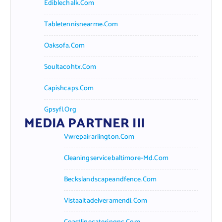
Ediblechalk.com
Tabletennisnearme.com
Oaksofa.com
Soultacohtx.com
Capishcaps.com
Gpsyfl.org
MEDIA PARTNER III
Vwrepairarlington.com
Cleaningservicebaltimore-Md.com
Beckslandscapeandfence.com
Vistaaltadelveramendi.com