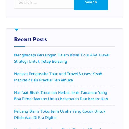
e
a
r
c
h
f
Recent Posts
o
r
Menghadapi Persaingan Dalam Bisnis Tour And Travel:
:
Strategi Untuk Tetap Bersaing
Menjadi Pengusaha Tour And Travel Sukses: Kisah
Inspiratif Dari Praktisi Terkemuka
Manfaat Bisnis Tanaman Herbal: Jenis Tanaman Yang
Bisa Dimanfaatkan Untuk Kesehatan Dan Kecantikan
Peluang Bisnis Toko: Jenis Usaha Yang Cocok Untuk
Dijalankan Di Era Digital