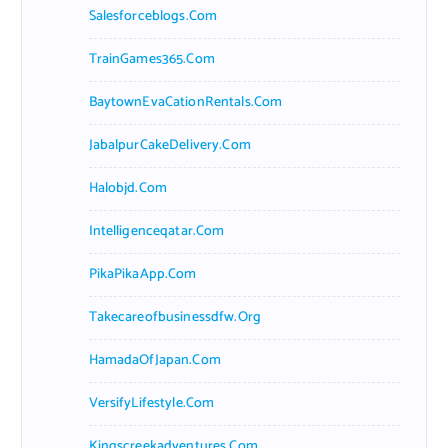
Salesforceblogs.com
TrainGames365.com
BaytownEvaCationRentals.com
JabalpurCakeDelivery.com
Halobjd.com
Intelligenceqatar.com
PikaPikaApp.com
Takecareofbusinessdfw.org
HamadaOfJapan.com
VersifyLifestyle.com
Kingscreekadventures.com