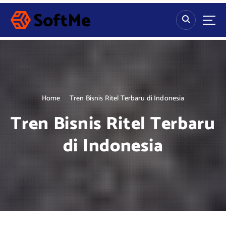
S
k
i
p
t
o
c
o
n
Home
Tren Bisnis Ritel Terbaru di Indonesia
t
Tren Bisnis Ritel Terbaru
e
n
di Indonesia
t