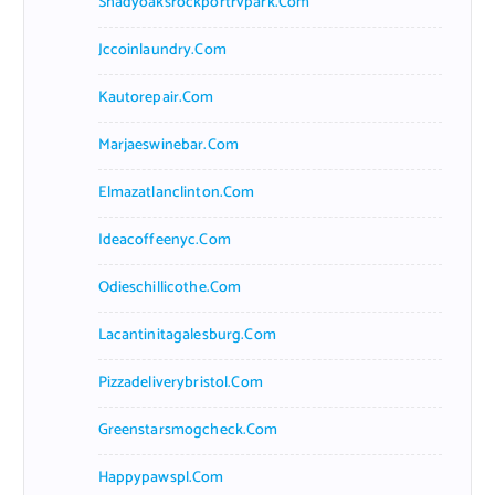
Shadyoaksrockportrvpark.com
Jccoinlaundry.com
Kautorepair.com
Marjaeswinebar.com
Elmazatlanclinton.com
Ideacoffeenyc.com
Odieschillicothe.com
Lacantinitagalesburg.com
Pizzadeliverybristol.com
Greenstarsmogcheck.com
Happypawspl.com