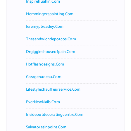
Inspirehuahin.com
Memmingerspainting.com
Jeremypbeasley.com
Thesandwichdepotcos.com
Drgiggleshouseofpain.com
Hotflashdesigns.com
Garagenadeau.com
Lifestylechauffeurservice.com
EverNewNails.com
Insideoutdecoratingcentre.com
Salvatoresinpoint.com