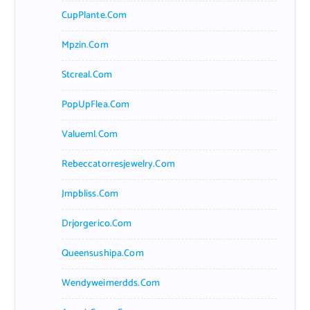
CupPlante.com
Mpzin.com
Stcreal.com
PopUpFlea.com
Valueml.com
Rebeccatorresjewelry.com
Jmpbliss.com
Drjorgerico.com
Queensushipa.com
Wendyweimerdds.com