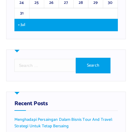
24
25
26
27
28
29
30
31
« Jul
S
e
a
r
c
h
f
Recent Posts
o
r
Menghadapi Persaingan Dalam Bisnis Tour And Travel:
:
Strategi Untuk Tetap Bersaing