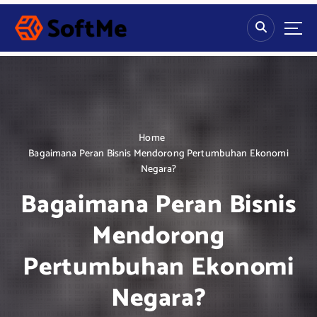
S
k
i
p
t
o
c
o
n
Home
t
Bagaimana Peran Bisnis Mendorong Pertumbuhan Ekonomi
e
Negara?
n
Bagaimana Peran Bisnis
t
Mendorong
Pertumbuhan Ekonomi
Negara?