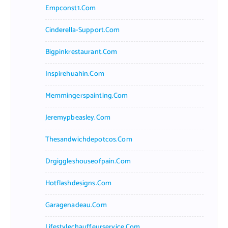
Empconst1.com
Cinderella-Support.com
Bigpinkrestaurant.com
Inspirehuahin.com
Memmingerspainting.com
Jeremypbeasley.com
Thesandwichdepotcos.com
Drgiggleshouseofpain.com
Hotflashdesigns.com
Garagenadeau.com
Lifestylechauffeurservice.com