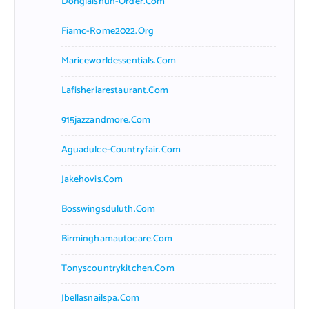
Donglaishun-Order.com
Fiamc-Rome2022.org
Mariceworldessentials.com
Lafisheriarestaurant.com
915jazzandmore.com
Aguadulce-Countryfair.com
Jakehovis.com
Bosswingsduluth.com
Birminghamautocare.com
Tonyscountrykitchen.com
Jbellasnailspa.com