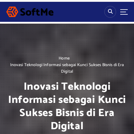
S
k
i
p
t
o
c
o
n
Home
t
Inovasi Teknologi Informasi sebagai Kunci Sukses Bisnis di Era
e
Digital
n
Inovasi Teknologi
t
Informasi sebagai Kunci
Sukses Bisnis di Era
Digital