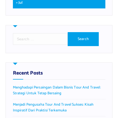
« Jul
S
e
a
r
c
h
f
Recent Posts
o
r
Menghadapi Persaingan Dalam Bisnis Tour And Travel:
:
Strategi Untuk Tetap Bersaing
Menjadi Pengusaha Tour And Travel Sukses: Kisah
Inspiratif Dari Praktisi Terkemuka