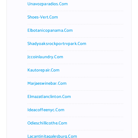
Unavozparadios.com
Shoes-Vert.com
Elbotanicopanama.com
Shadyoaksrockportrvpark.com
Jccoinlaundry.com
Kautorepair.com
Marjaeswinebar.com
Elmazatlanclinton.com
Ideacoffeenyc.com
Odieschillicothe.com
Lacantinitagalesburg.com