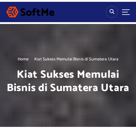
S
k
i
p
t
o
c
o
n
Home
Kiat Sukses Memulai Bisnis di Sumatera Utara
t
Kiat Sukses Memulai
e
n
Bisnis di Sumatera Utara
t