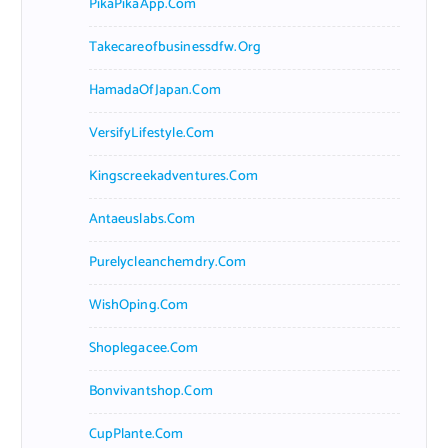
PikaPikaApp.com
Takecareofbusinessdfw.org
HamadaOfJapan.com
VersifyLifestyle.com
Kingscreekadventures.com
Antaeuslabs.com
Purelycleanchemdry.com
WishOping.com
Shoplegacee.com
Bonvivantshop.com
CupPlante.com