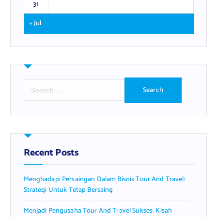
31
« Jul
S
e
a
r
c
h
f
Recent Posts
o
r
Menghadapi Persaingan Dalam Bisnis Tour And Travel:
:
Strategi Untuk Tetap Bersaing
Menjadi Pengusaha Tour And Travel Sukses: Kisah