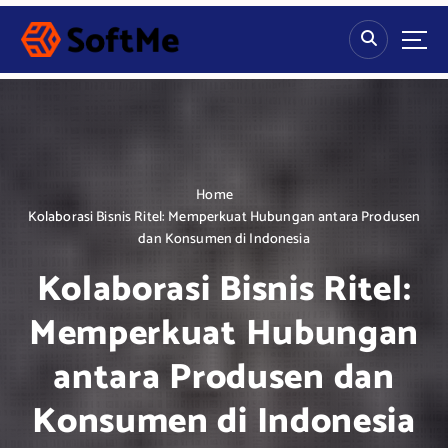
S
k
i
p
t
o
c
o
n
Home
t
Kolaborasi Bisnis Ritel: Memperkuat Hubungan antara Produsen
e
dan Konsumen di Indonesia
n
Kolaborasi Bisnis Ritel:
t
Memperkuat Hubungan
antara Produsen dan
Konsumen di Indonesia