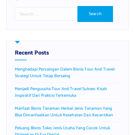
S
e
a
r
c
h
f
Recent Posts
o
r
Menghadapi Persaingan Dalam Bisnis Tour And Travel:
:
Strategi Untuk Tetap Bersaing
Menjadi Pengusaha Tour And Travel Sukses: Kisah
Inspiratif Dari Praktisi Terkemuka
Manfaat Bisnis Tanaman Herbal: Jenis Tanaman Yang
Bisa Dimanfaatkan Untuk Kesehatan Dan Kecantikan
Peluang Bisnis Toko: Jenis Usaha Yang Cocok Untuk
Dijalankan Di Era Digital