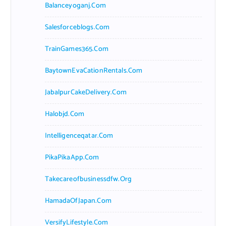
Balanceyoganj.com
Salesforceblogs.com
TrainGames365.com
BaytownEvaCationRentals.com
JabalpurCakeDelivery.com
Halobjd.com
Intelligenceqatar.com
PikaPikaApp.com
Takecareofbusinessdfw.org
HamadaOfJapan.com
VersifyLifestyle.com