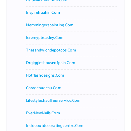
Bigpinkrestaurant.com
Inspirehuahin.com
Memmingerspainting.com
Jeremypbeasley.com
Thesandwichdepotcos.com
Drgiggleshouseofpain.com
Hotflashdesigns.com
Garagenadeau.com
Lifestylechauffeurservice.com
EverNewNails.com
Insideoutdecoratingcentre.com