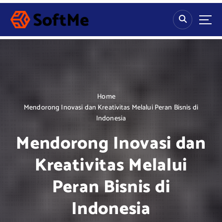
S
k
i
p
t
o
c
o
n
Home
t
Mendorong Inovasi dan Kreativitas Melalui Peran Bisnis di
e
Indonesia
n
Mendorong Inovasi dan
t
Kreativitas Melalui
Peran Bisnis di
Indonesia