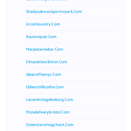
Shadyoaksrockportrvpark.com
Jccoinlaundry.com
Kautorepair.com
Marjaeswinebar.com
Elmazatlanclinton.com
Ideacoffeenyc.com
Odieschillicothe.com
Lacantinitagalesburg.com
Pizzadeliverybristol.com
Greenstarsmogcheck.com