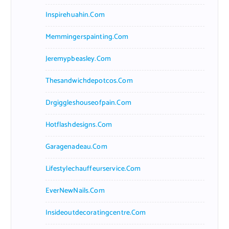
Inspirehuahin.com
Memmingerspainting.com
Jeremypbeasley.com
Thesandwichdepotcos.com
Drgiggleshouseofpain.com
Hotflashdesigns.com
Garagenadeau.com
Lifestylechauffeurservice.com
EverNewNails.com
Insideoutdecoratingcentre.com