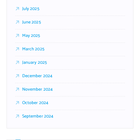
July 2025
June 2025
May 2025
March 2025
January 2025
December 2024
November 2024
October 2024
September 2024