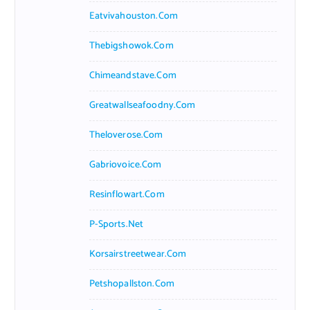
Eatvivahouston.com
Thebigshowok.com
Chimeandstave.com
Greatwallseafoodny.com
Theloverose.com
Gabriovoice.com
Resinflowart.com
P-Sports.net
Korsairstreetwear.com
Petshopallston.com