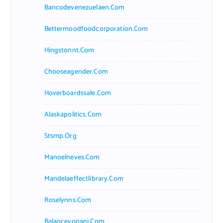
Bancodevenezuelaen.com
Bettermoodfoodcorporation.com
Hingstonnt.com
Chooseagender.com
Hoverboardssale.com
Alaskapolitics.com
Stsmp.org
Manoelneves.com
Mandelaeffectlibrary.com
Roselynns.com
Balanceyoganj.com