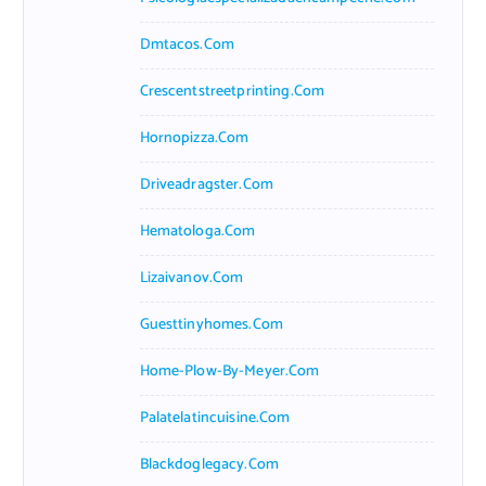
Dmtacos.com
Crescentstreetprinting.com
Hornopizza.com
Driveadragster.com
Hematologa.com
Lizaivanov.com
Guesttinyhomes.com
Home-Plow-By-Meyer.com
Palatelatincuisine.com
Blackdoglegacy.com