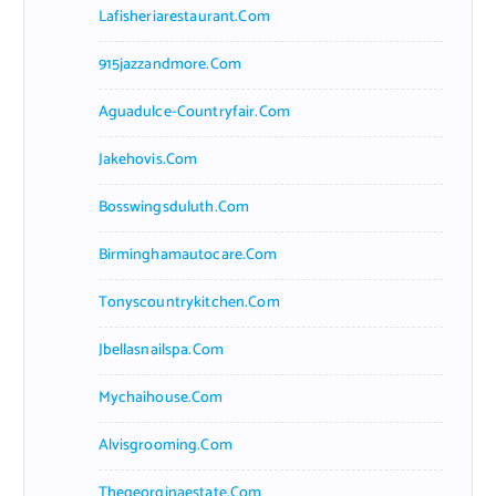
Lafisheriarestaurant.com
915jazzandmore.com
Aguadulce-Countryfair.com
Jakehovis.com
Bosswingsduluth.com
Birminghamautocare.com
Tonyscountrykitchen.com
Jbellasnailspa.com
Mychaihouse.com
Alvisgrooming.com
Thegeorginaestate.com