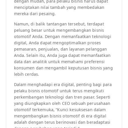
dengan mudah, para pelaku bisnis harus dapat
menciptakan nilai tambah yang membedakan
mereka dari pesaing.
Namun, di balik tantangan tersebut, terdapat
peluang besar untuk mengembangkan bisnis
otomotif Anda. Dengan memanfaatkan teknologi
digital, Anda dapat mengoptimalkan proses
pemasaran, penjualan, dan layanan pelanggan
Anda. Selain itu, Anda juga dapat memanfaatkan
data dan analitik untuk memahami preferensi
konsumen dan mengambil keputusan bisnis yang
lebih cerdas.
Dalam menghadapi era digital, penting bagi para
pelaku bisnis otomotif untuk terus mengikuti
perkembangan teknologi dan tren pasar. Seperti
yang diungkapkan oleh CEO sebuah perusahaan
otomotif terkemuka, “Kunci kesuksesan dalam
mengembangkan bisnis otomotif di era digital
adalah dengan terus berinovasi dan beradaptasi