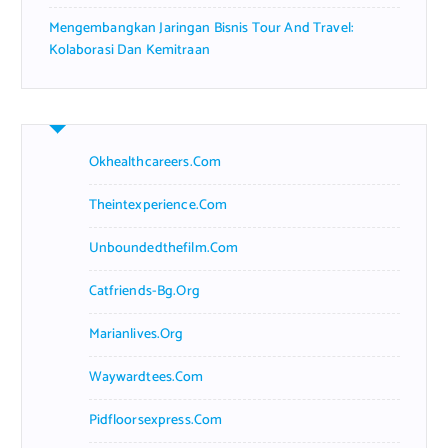
Mengembangkan Jaringan Bisnis Tour And Travel:
Kolaborasi Dan Kemitraan
Okhealthcareers.com
Theintexperience.com
Unboundedthefilm.com
Catfriends-Bg.org
Marianlives.org
Waywardtees.com
Pidfloorsexpress.com