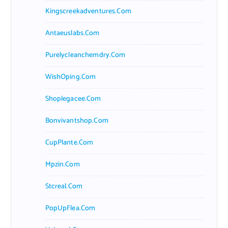
Kingscreekadventures.com
Antaeuslabs.com
Purelycleanchemdry.com
WishOping.com
Shoplegacee.com
Bonvivantshop.com
CupPlante.com
Mpzin.com
Stcreal.com
PopUpFlea.com