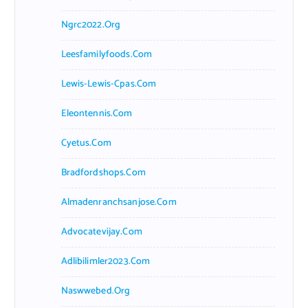
Ngrc2022.org
Leesfamilyfoods.com
Lewis-Lewis-Cpas.com
Eleontennis.com
Cyetus.com
Bradfordshops.com
Almadenranchsanjose.com
Advocatevijay.com
Adlibilimler2023.com
Naswwebed.org