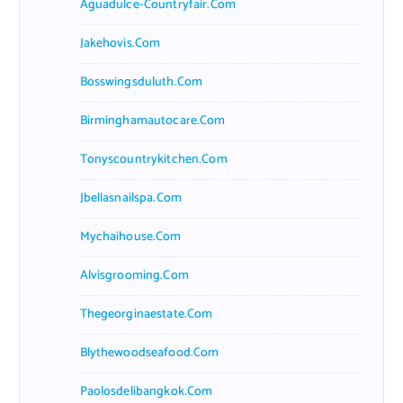
Aguadulce-Countryfair.com
Jakehovis.com
Bosswingsduluth.com
Birminghamautocare.com
Tonyscountrykitchen.com
Jbellasnailspa.com
Mychaihouse.com
Alvisgrooming.com
Thegeorginaestate.com
Blythewoodseafood.com
Paolosdelibangkok.com