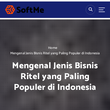
S
k
i
p
t
o
c
o
n
Home
t
Mengenal Jenis Bisnis Ritel yang Paling Populer di Indonesia
e
Mengenal Jenis Bisnis
n
t
Ritel yang Paling
Populer di Indonesia