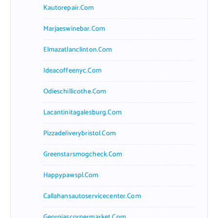
Kautorepair.com
Marjaeswinebar.com
Elmazatlanclinton.com
Ideacoffeenyc.com
Odieschillicothe.com
Lacantinitagalesburg.com
Pizzadeliverybristol.com
Greenstarsmogcheck.com
Happypawspl.com
Callahansautoservicecenter.com
Georgiascornermarket.com