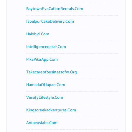
BaytownEvaCationRentals.com
JabalpurCakeDelivery.com
Halobjd.com
Intelligenceqatar.com
PikaPikaApp.com
Takecareofbusinessdfw.org
HamadaOfJapan.com
VersifyLifestyle.com
Kingscreekadventures.com
Antaeuslabs.com