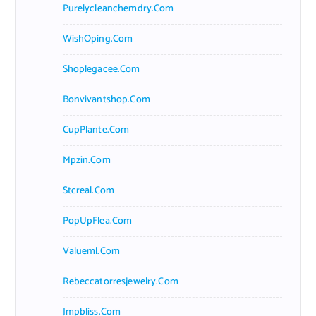
Purelycleanchemdry.com
WishOping.com
Shoplegacee.com
Bonvivantshop.com
CupPlante.com
Mpzin.com
Stcreal.com
PopUpFlea.com
Valueml.com
Rebeccatorresjewelry.com
Jmpbliss.com