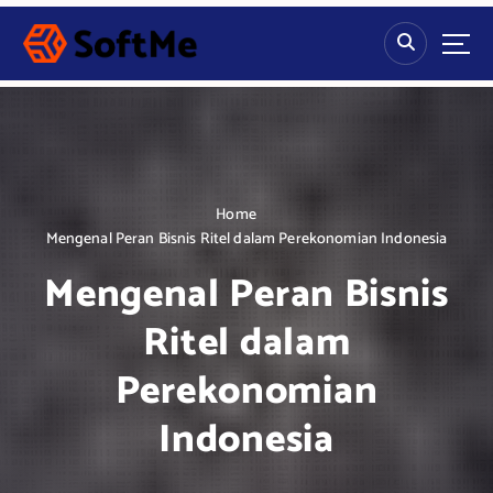
S
k
i
p
t
o
c
o
n
Home
t
Mengenal Peran Bisnis Ritel dalam Perekonomian Indonesia
e
Mengenal Peran Bisnis
n
t
Ritel dalam
Perekonomian
Indonesia