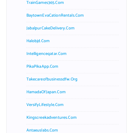
TrainGames365.com
BaytownEvaCationRentals.com
JabalpurCakeDelivery.com
Halobjd.com
Intelligenceqatar.com
PikaPikaApp.com
Takecareofbusinessdfw.org
HamadaOfJapan.com
VersifyLifestyle.com
Kingscreekadventures.com
Antaeuslabs.com