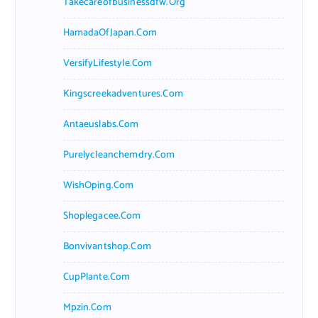
Takecareofbusinessdfw.org
HamadaOfJapan.com
VersifyLifestyle.com
Kingscreekadventures.com
Antaeuslabs.com
Purelycleanchemdry.com
WishOping.com
Shoplegacee.com
Bonvivantshop.com
CupPlante.com
Mpzin.com