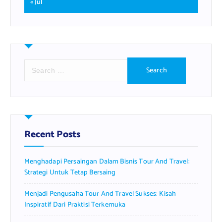
« Jul
S
e
a
r
c
h
f
Recent Posts
o
r
Menghadapi Persaingan Dalam Bisnis Tour And Travel:
:
Strategi Untuk Tetap Bersaing
Menjadi Pengusaha Tour And Travel Sukses: Kisah
Inspiratif Dari Praktisi Terkemuka