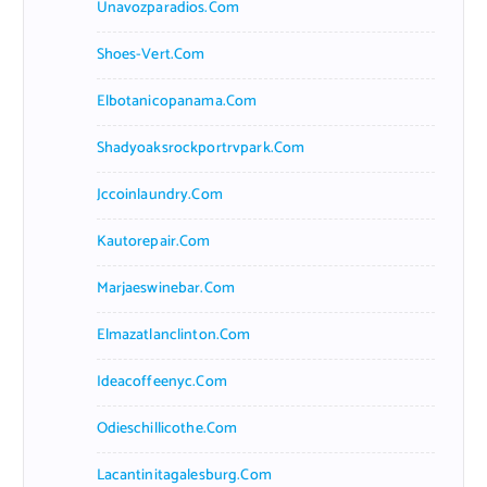
Unavozparadios.com
Shoes-Vert.com
Elbotanicopanama.com
Shadyoaksrockportrvpark.com
Jccoinlaundry.com
Kautorepair.com
Marjaeswinebar.com
Elmazatlanclinton.com
Ideacoffeenyc.com
Odieschillicothe.com
Lacantinitagalesburg.com