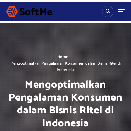
S
k
i
p
t
o
c
o
n
Home
t
Mengoptimalkan Pengalaman Konsumen dalam Bisnis Ritel di
e
Indonesia
n
Mengoptimalkan
t
Pengalaman Konsumen
dalam Bisnis Ritel di
Indonesia