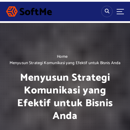
S
k
i
p
t
o
c
o
n
Home
t
Menyusun Strategi Komunikasi yang Efektif untuk Bisnis Anda
e
Menyusun Strategi
n
t
Komunikasi yang
Efektif untuk Bisnis
Anda