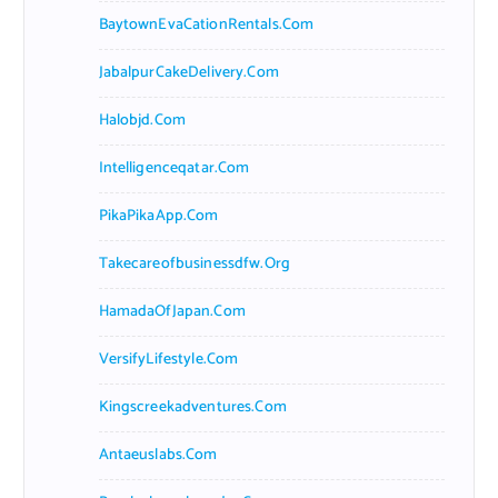
BaytownEvaCationRentals.com
JabalpurCakeDelivery.com
Halobjd.com
Intelligenceqatar.com
PikaPikaApp.com
Takecareofbusinessdfw.org
HamadaOfJapan.com
VersifyLifestyle.com
Kingscreekadventures.com
Antaeuslabs.com