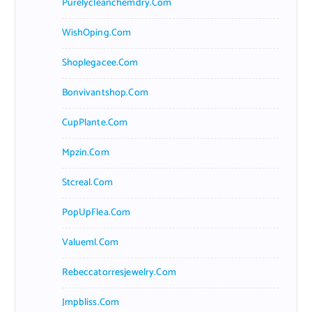
Purelycleanchemdry.com
WishOping.com
Shoplegacee.com
Bonvivantshop.com
CupPlante.com
Mpzin.com
Stcreal.com
PopUpFlea.com
Valueml.com
Rebeccatorresjewelry.com
Jmpbliss.com