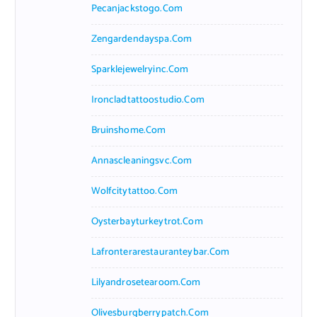
Pecanjackstogo.com
Zengardendayspa.com
Sparklejewelryinc.com
Ironcladtattoostudio.com
Bruinshome.com
Annascleaningsvc.com
Wolfcitytattoo.com
Oysterbayturkeytrot.com
Lafronterarestauranteybar.com
Lilyandrosetearoom.com
Olivesburgberrypatch.com