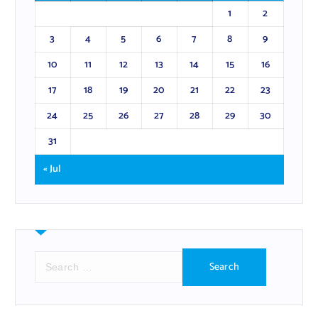
1
2
3
4
5
6
7
8
9
10
11
12
13
14
15
16
17
18
19
20
21
22
23
24
25
26
27
28
29
30
31
« Jul
S
e
a
r