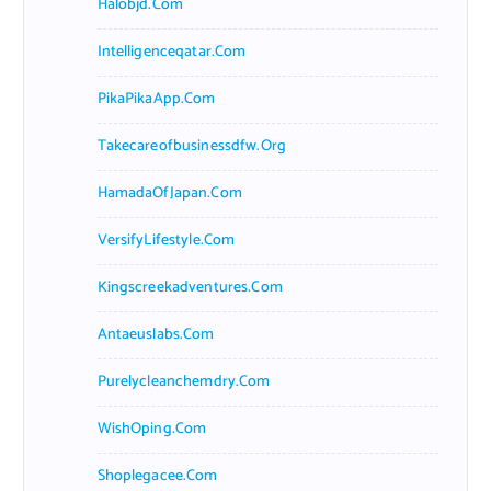
Halobjd.com
Intelligenceqatar.com
PikaPikaApp.com
Takecareofbusinessdfw.org
HamadaOfJapan.com
VersifyLifestyle.com
Kingscreekadventures.com
Antaeuslabs.com
Purelycleanchemdry.com
WishOping.com
Shoplegacee.com