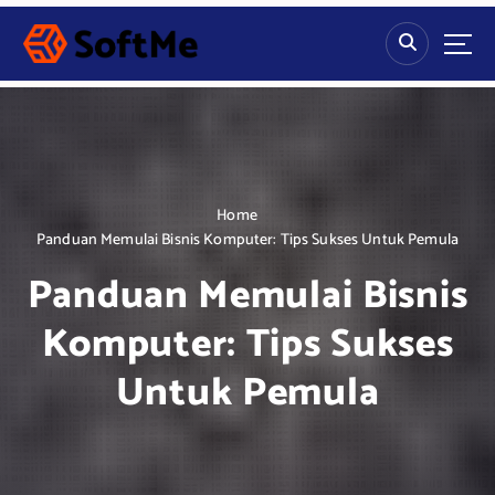
S
k
i
p
t
o
c
o
n
Home
t
Panduan Memulai Bisnis Komputer: Tips Sukses Untuk Pemula
e
Panduan Memulai Bisnis
n
t
Komputer: Tips Sukses
Untuk Pemula