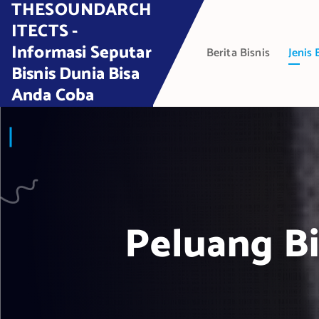
THESOUNDARCH
S
k
ITECTS -
i
Informasi Seputar
Berita Bisnis
Jenis 
p
Bisnis Dunia Bisa
t
Anda Coba
o
c
o
n
t
e
n
t
Peluang Bi