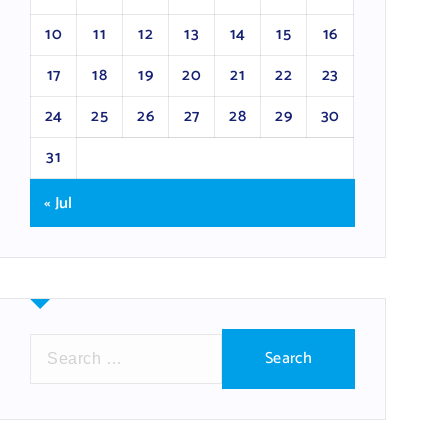
10
11
12
13
14
15
16
17
18
19
20
21
22
23
24
25
26
27
28
29
30
31
« Jul
S
e
a
r
c