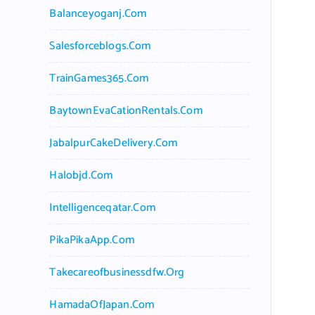
Balanceyoganj.com
Salesforceblogs.com
TrainGames365.com
BaytownEvaCationRentals.com
JabalpurCakeDelivery.com
Halobjd.com
Intelligenceqatar.com
PikaPikaApp.com
Takecareofbusinessdfw.org
HamadaOfJapan.com