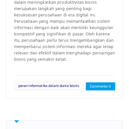
dalam meningkatkan produktivitas bisnis
merupakan langkah yang penting bagi
kesuksesan perusahaan di era digital ini.
Perusahaan yang mampu memanfaatkan sistem
informasi dengan baik akan memiliki keunggulan
kompetitif yang signifikan di pasar. Oleh karena
itu, perusahaan perlu terus mengembangkan dan
memperbarui sistem informasi mereka agar tetap
relevan dan efektif dalam menghadapi persaingan
bisnis yang semakin ketat.
peran informatika dalam dunia bisnis
Comments 0