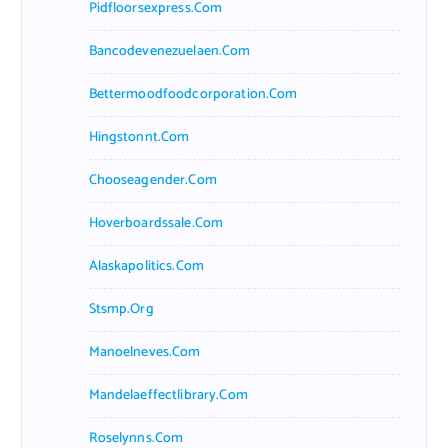
Pidfloorsexpress.com
Bancodevenezuelaen.com
Bettermoodfoodcorporation.com
Hingstonnt.com
Chooseagender.com
Hoverboardssale.com
Alaskapolitics.com
Stsmp.org
Manoelneves.com
Mandelaeffectlibrary.com
Roselynns.com