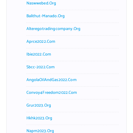
Naswwebed.org
Balithut-Manado.org
Alteregotradingcompany.org
Aprce2022.com
Ibie2022.com
Sbcc-2022.com
AngolaOilAndGas2022.com
Convoy4Freedom2022.com
Grur2023.org
Hkhk2023.org
Napm2023.org