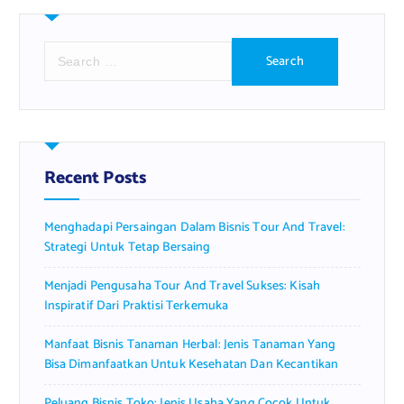
S
e
a
r
c
h
f
Recent Posts
o
r
Menghadapi Persaingan Dalam Bisnis Tour And Travel:
:
Strategi Untuk Tetap Bersaing
Menjadi Pengusaha Tour And Travel Sukses: Kisah
Inspiratif Dari Praktisi Terkemuka
Manfaat Bisnis Tanaman Herbal: Jenis Tanaman Yang
Bisa Dimanfaatkan Untuk Kesehatan Dan Kecantikan
Peluang Bisnis Toko: Jenis Usaha Yang Cocok Untuk