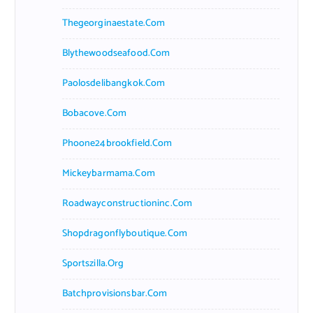
Thegeorginaestate.com
Blythewoodseafood.com
Paolosdelibangkok.com
Bobacove.com
Phoone24brookfield.com
Mickeybarmama.com
Roadwayconstructioninc.com
Shopdragonflyboutique.com
Sportszilla.org
Batchprovisionsbar.com