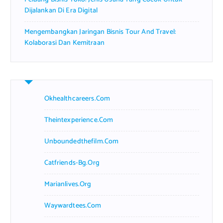
Dijalankan Di Era Digital
Mengembangkan Jaringan Bisnis Tour And Travel:
Kolaborasi Dan Kemitraan
Okhealthcareers.com
Theintexperience.com
Unboundedthefilm.com
Catfriends-Bg.org
Marianlives.org
Waywardtees.com