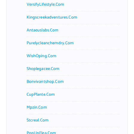
VersifyLifestyle.com
Kingscreekadventures.com
Antaeuslabs.com
Purelycleanchemdry.com
WishOping.com
Shoplegacee.com
Bonvivantshop.com
CupPlante.com
Mpzin.com
Stcreal.com
PopUpFlea.com