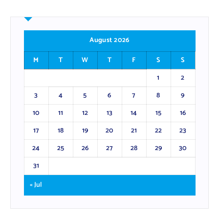
August 2026
M
T
W
T
F
S
S
1
2
3
4
5
6
7
8
9
10
11
12
13
14
15
16
17
18
19
20
21
22
23
24
25
26
27
28
29
30
31
« Jul