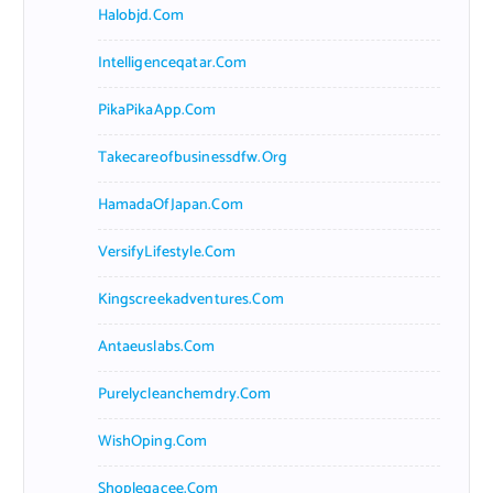
Halobjd.com
Intelligenceqatar.com
PikaPikaApp.com
Takecareofbusinessdfw.org
HamadaOfJapan.com
VersifyLifestyle.com
Kingscreekadventures.com
Antaeuslabs.com
Purelycleanchemdry.com
WishOping.com
Shoplegacee.com