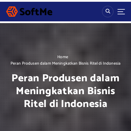
S
k
i
p
t
o
c
o
n
Home
t
Peran Produsen dalam Meningkatkan Bisnis Ritel di Indonesia
e
Peran Produsen dalam
n
t
Meningkatkan Bisnis
Ritel di Indonesia