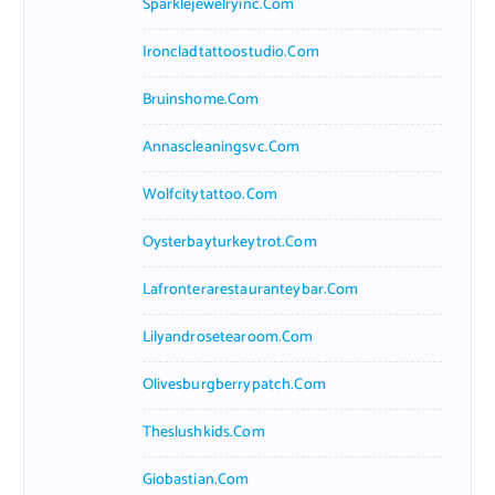
Sparklejewelryinc.com
Ironcladtattoostudio.com
Bruinshome.com
Annascleaningsvc.com
Wolfcitytattoo.com
Oysterbayturkeytrot.com
Lafronterarestauranteybar.com
Lilyandrosetearoom.com
Olivesburgberrypatch.com
Theslushkids.com
Giobastian.com