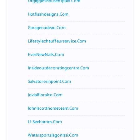
Drgiggleshouseofpain.com
Hotflashdesigns.com
Garagenadeau.com
Lifestylechauffeurservice.com
EverNewNails.com
Insideoutdecoratingcentre.com
Salvatoresinpoint.com
Jovialfloralco.com
Johnlscotthometeam.com
U-Seehomes.com
Watersportslagonissi.com