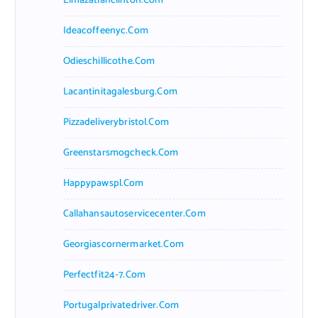
Elmazatlanclinton.com
Ideacoffeenyc.com
Odieschillicothe.com
Lacantinitagalesburg.com
Pizzadeliverybristol.com
Greenstarsmogcheck.com
Happypawspl.com
Callahansautoservicecenter.com
Georgiascornermarket.com
Perfectfit24-7.com
Portugalprivatedriver.com