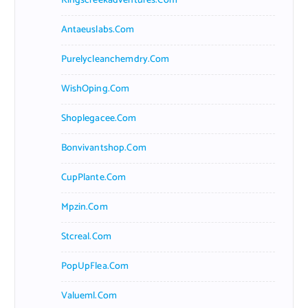
Kingscreekadventures.com
Antaeuslabs.com
Purelycleanchemdry.com
WishOping.com
Shoplegacee.com
Bonvivantshop.com
CupPlante.com
Mpzin.com
Stcreal.com
PopUpFlea.com
Valueml.com