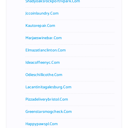
Shadyoaksrockportrvpark.com
Jccoinlaundry.com
Kautorepair.com
Marjaeswinebar.com
Elmazatlanclinton.com
Ideacoffeenyc.com
Odieschillicothe.com
Lacantinitagalesburg.com
Pizzadeliverybristol.com
Greenstarsmogcheck.com
Happypawspl.com