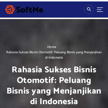
S
k
i
p
t
o
c
o
n
Home
t
Rahasia Sukses Bisnis Otomotif: Peluang Bisnis yang Menjanjikan
e
di Indonesia
n
Rahasia Sukses Bisnis
t
Otomotif: Peluang
Bisnis yang Menjanjikan
di Indonesia