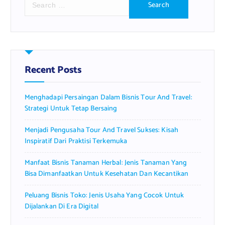
e
a
r
c
h
f
Recent Posts
o
r
Menghadapi Persaingan Dalam Bisnis Tour And Travel:
:
Strategi Untuk Tetap Bersaing
Menjadi Pengusaha Tour And Travel Sukses: Kisah
Inspiratif Dari Praktisi Terkemuka
Manfaat Bisnis Tanaman Herbal: Jenis Tanaman Yang
Bisa Dimanfaatkan Untuk Kesehatan Dan Kecantikan
Peluang Bisnis Toko: Jenis Usaha Yang Cocok Untuk
Dijalankan Di Era Digital