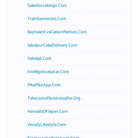
Salesforceblogs.com
TrainGames365.com
BaytownEvaCationRentals.com
JabalpurCakeDelivery.com
Halobjd.com
Intelligenceqatar.com
PikaPikaApp.com
Takecareofbusinessdfw.org
HamadaOfJapan.com
VersifyLifestyle.com