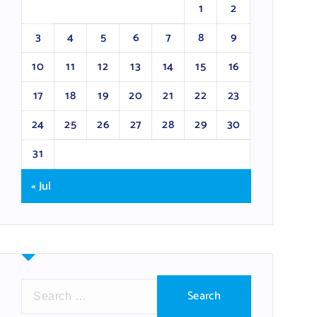
1
2
3
4
5
6
7
8
9
10
11
12
13
14
15
16
17
18
19
20
21
22
23
24
25
26
27
28
29
30
31
« Jul
S
e