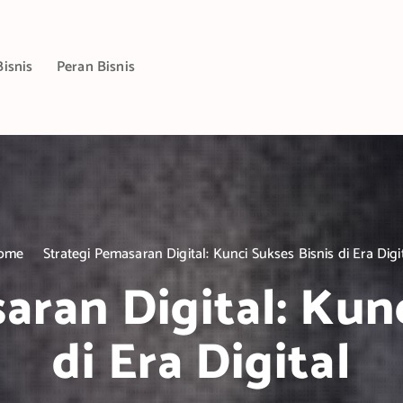
Bisnis
Peran Bisnis
ome
Strategi Pemasaran Digital: Kunci Sukses Bisnis di Era Digi
aran Digital: Kunc
di Era Digital