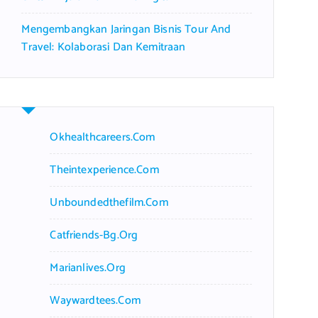
Mengembangkan Jaringan Bisnis Tour And
Travel: Kolaborasi Dan Kemitraan
Okhealthcareers.com
Theintexperience.com
Unboundedthefilm.com
Catfriends-Bg.org
Marianlives.org
Waywardtees.com