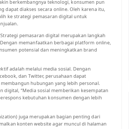
akin berkembangnya teknologi, konsumen pun
g dapat diakses secara online. Oleh karena itu,
lih ke strategi pemasaran digital untuk
njualan.
 “Strategi pemasaran digital merupakan langkah
al. Dengan memanfaatkan berbagai platform online,
nsumen potensial dan meningkatkan brand
ektif adalah melalui media sosial. Dengan
cebook, dan Twitter, perusahaan dapat
n membangun hubungan yang lebih personal.
an digital, “Media sosial memberikan kesempatan
erespons kebutuhan konsumen dengan lebih
mization) juga merupakan bagian penting dari
imalkan konten website agar muncul di halaman