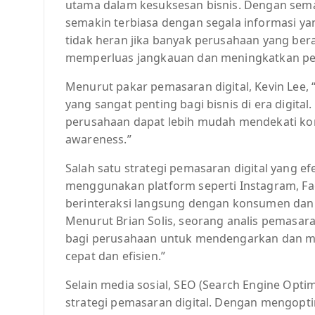
utama dalam kesuksesan bisnis. Dengan sem
semakin terbiasa dengan segala informasi yan
tidak heran jika banyak perusahaan yang bera
memperluas jangkauan dan meningkatkan pe
Menurut pakar pemasaran digital, Kevin Lee,
yang sangat penting bagi bisnis di era digit
perusahaan dapat lebih mudah mendekati ko
awareness.”
Salah satu strategi pemasaran digital yang ef
menggunakan platform seperti Instagram, Fa
berinteraksi langsung dengan konsumen da
Menurut Brian Solis, seorang analis pemasar
bagi perusahaan untuk mendengarkan dan m
cepat dan efisien.”
Selain media sosial, SEO (Search Engine Opti
strategi pemasaran digital. Dengan mengopt