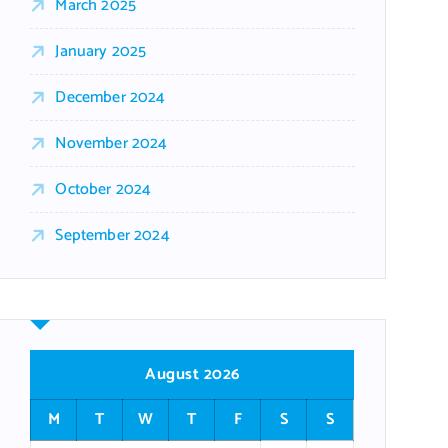
March 2025
January 2025
December 2024
November 2024
October 2024
September 2024
August 2026
M
T
W
T
F
S
S