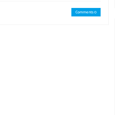
Comments 0