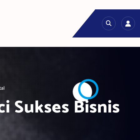
tal
i Sukses Bisnis