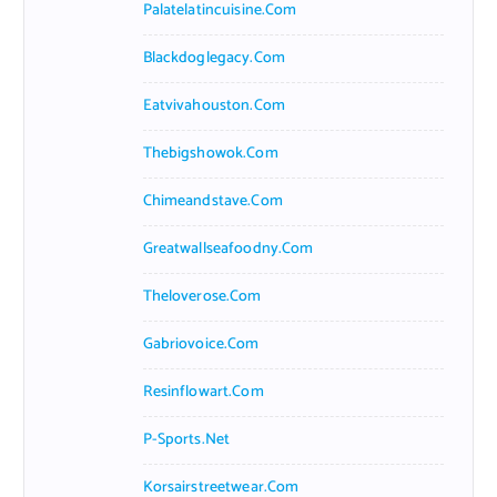
Palatelatincuisine.com
Blackdoglegacy.com
Eatvivahouston.com
Thebigshowok.com
Chimeandstave.com
Greatwallseafoodny.com
Theloverose.com
Gabriovoice.com
Resinflowart.com
P-Sports.net
Korsairstreetwear.com