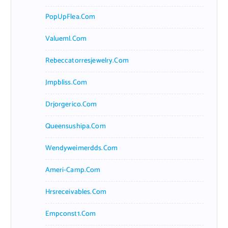
PopUpFlea.com
Valueml.com
Rebeccatorresjewelry.com
Jmpbliss.com
Drjorgerico.com
Queensushipa.com
Wendyweimerdds.com
Ameri-Camp.com
Hrsreceivables.com
Empconst1.com