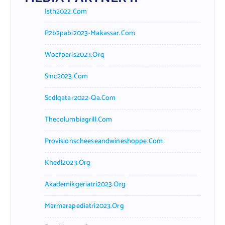
Isth2022.com
P2b2pabi2023-Makassar.com
Wocfparis2023.org
Sinc2023.com
Scdlqatar2022-Qa.com
Thecolumbiagrill.com
Provisionscheeseandwineshoppe.com
Khedi2023.org
Akademikgeriatri2023.org
Marmarapediatri2023.org