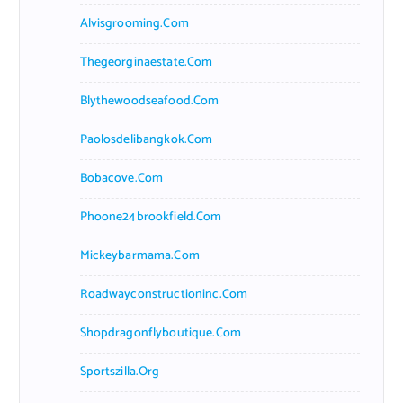
Alvisgrooming.com
Thegeorginaestate.com
Blythewoodseafood.com
Paolosdelibangkok.com
Bobacove.com
Phoone24brookfield.com
Mickeybarmama.com
Roadwayconstructioninc.com
Shopdragonflyboutique.com
Sportszilla.org