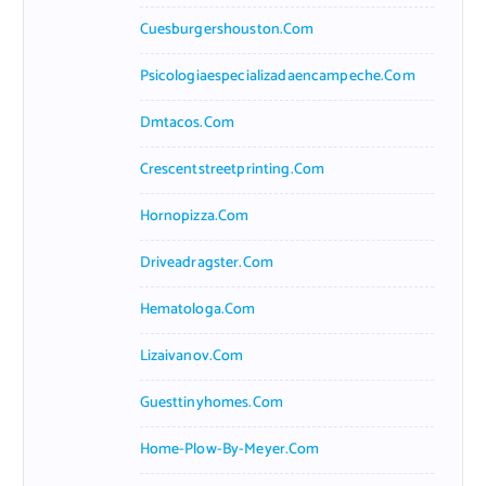
Cuesburgershouston.com
Psicologiaespecializadaencampeche.com
Dmtacos.com
Crescentstreetprinting.com
Hornopizza.com
Driveadragster.com
Hematologa.com
Lizaivanov.com
Guesttinyhomes.com
Home-Plow-By-Meyer.com