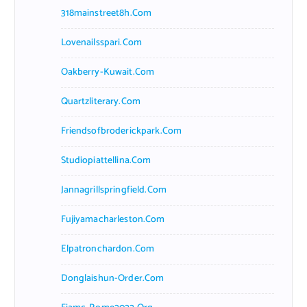
318mainstreet8h.com
Lovenailsspari.com
Oakberry-Kuwait.com
Quartzliterary.com
Friendsofbroderickpark.com
Studiopiattellina.com
Jannagrillspringfield.com
Fujiyamacharleston.com
Elpatronchardon.com
Donglaishun-Order.com