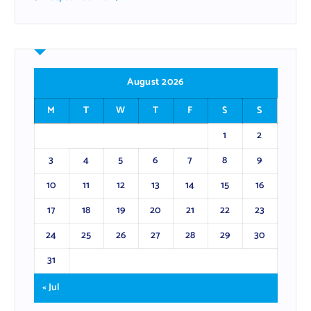
August 2026
M
T
W
T
F
S
S
1
2
3
4
5
6
7
8
9
10
11
12
13
14
15
16
17
18
19
20
21
22
23
24
25
26
27
28
29
30
31
« Jul