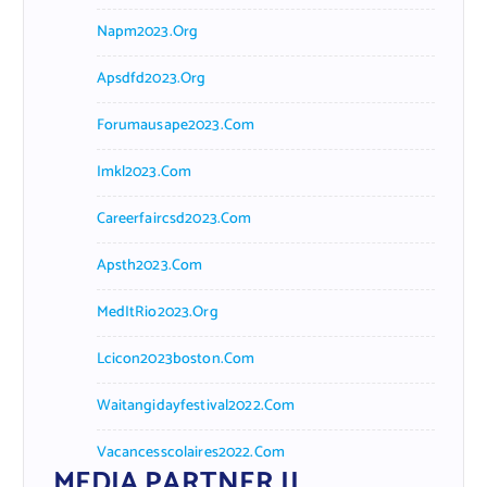
Napm2023.org
Apsdfd2023.org
Forumausape2023.com
Imkl2023.com
Careerfaircsd2023.com
Apsth2023.com
MedItRio2023.org
Lcicon2023boston.com
Waitangidayfestival2022.com
Vacancesscolaires2022.com
MEDIA PARTNER II