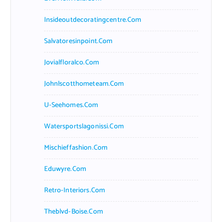
Insideoutdecoratingcentre.com
Salvatoresinpoint.com
Jovialfloralco.com
Johnlscotthometeam.com
U-Seehomes.com
Watersportslagonissi.com
Mischieffashion.com
Eduwyre.com
Retro-Interiors.com
Theblvd-Boise.com