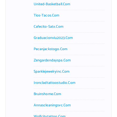
United-Basketball.com
Tios-Tacos.com
Cafecito-Satx.com
Graduacionviu2023.com
Pecanjackstogo.com
Zengardendayspa.com
Sparklejewelryinc.com
Ironcladtattoostudio.com
Bruinshome.com
Annascleaningsvc.com
Wolfcitytattoo.com