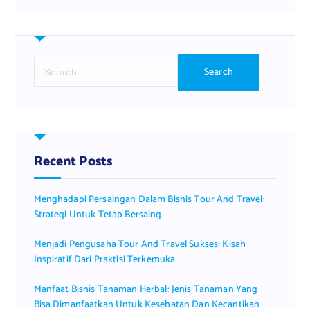
S
e
a
r
c
h
f
Recent Posts
o
r
Menghadapi Persaingan Dalam Bisnis Tour And Travel:
:
Strategi Untuk Tetap Bersaing
Menjadi Pengusaha Tour And Travel Sukses: Kisah
Inspiratif Dari Praktisi Terkemuka
Manfaat Bisnis Tanaman Herbal: Jenis Tanaman Yang
Bisa Dimanfaatkan Untuk Kesehatan Dan Kecantikan