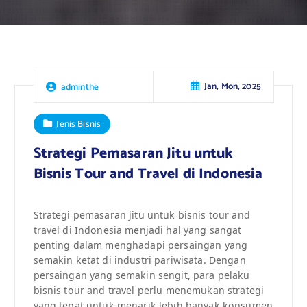
Jan, Mon, 2025
adminthe
Jenis Bisnis
Strategi Pemasaran Jitu untuk
Bisnis Tour and Travel di Indonesia
Strategi pemasaran jitu untuk bisnis tour and
travel di Indonesia menjadi hal yang sangat
penting dalam menghadapi persaingan yang
semakin ketat di industri pariwisata. Dengan
persaingan yang semakin sengit, para pelaku
bisnis tour and travel perlu menemukan strategi
yang tepat untuk menarik lebih banyak konsumen