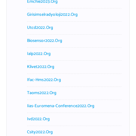
Emchie2023.org
Girisimselradyoloji2022.org
Utcd2022.org
Biosensor2022.org
Ialp2022.org
Klivet2022.org
Ifac-Hms2022.org
Taoms2022.org
Iias-Euromena-Conference2022.org
Ivd2022.org
Csity2022.org