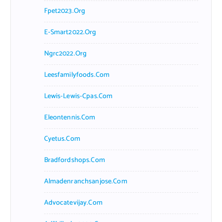
Fpet2023.org
E-Smart2022.org
Ngrc2022.org
Leesfamilyfoods.com
Lewis-Lewis-Cpas.com
Eleontennis.com
Cyetus.com
Bradfordshops.com
Almadenranchsanjose.com
Advocatevijay.com