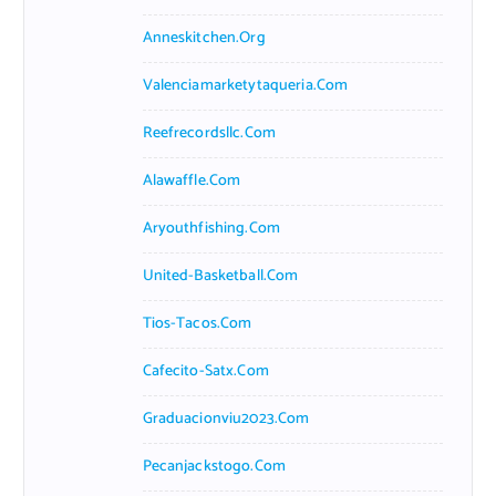
Anneskitchen.org
Valenciamarketytaqueria.com
Reefrecordsllc.com
Alawaffle.com
Aryouthfishing.com
United-Basketball.com
Tios-Tacos.com
Cafecito-Satx.com
Graduacionviu2023.com
Pecanjackstogo.com