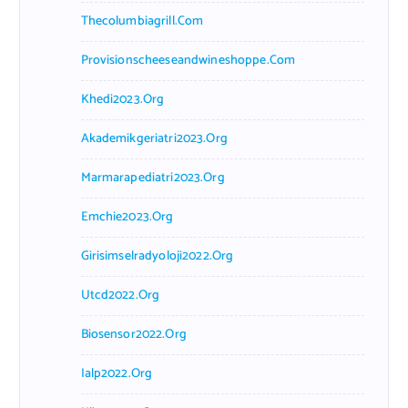
Thecolumbiagrill.com
Provisionscheeseandwineshoppe.com
Khedi2023.org
Akademikgeriatri2023.org
Marmarapediatri2023.org
Emchie2023.org
Girisimselradyoloji2022.org
Utcd2022.org
Biosensor2022.org
Ialp2022.org