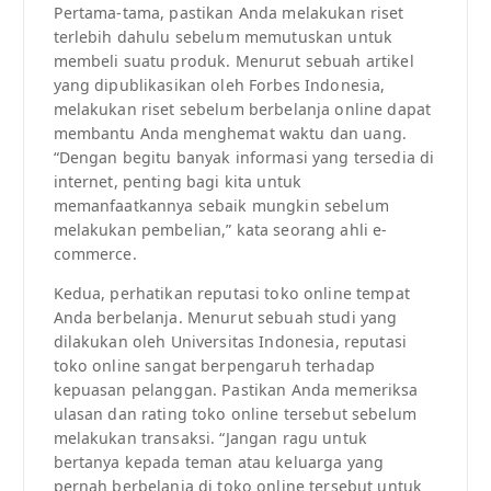
Pertama-tama, pastikan Anda melakukan riset
terlebih dahulu sebelum memutuskan untuk
membeli suatu produk. Menurut sebuah artikel
yang dipublikasikan oleh Forbes Indonesia,
melakukan riset sebelum berbelanja online dapat
membantu Anda menghemat waktu dan uang.
“Dengan begitu banyak informasi yang tersedia di
internet, penting bagi kita untuk
memanfaatkannya sebaik mungkin sebelum
melakukan pembelian,” kata seorang ahli e-
commerce.
Kedua, perhatikan reputasi toko online tempat
Anda berbelanja. Menurut sebuah studi yang
dilakukan oleh Universitas Indonesia, reputasi
toko online sangat berpengaruh terhadap
kepuasan pelanggan. Pastikan Anda memeriksa
ulasan dan rating toko online tersebut sebelum
melakukan transaksi. “Jangan ragu untuk
bertanya kepada teman atau keluarga yang
pernah berbelanja di toko online tersebut untuk