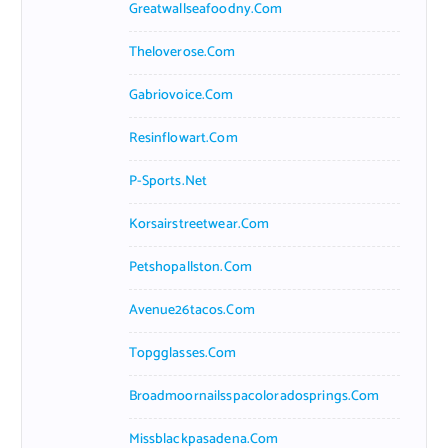
Greatwallseafoodny.com
Theloverose.com
Gabriovoice.com
Resinflowart.com
P-Sports.net
Korsairstreetwear.com
Petshopallston.com
Avenue26tacos.com
Topgglasses.com
Broadmoornailsspacoloradosprings.com
Missblackpasadena.com