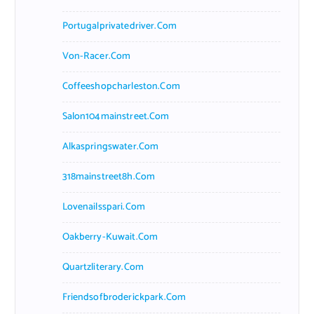
Portugalprivatedriver.com
Von-Racer.com
Coffeeshopcharleston.com
Salon104mainstreet.com
Alkaspringswater.com
318mainstreet8h.com
Lovenailsspari.com
Oakberry-Kuwait.com
Quartzliterary.com
Friendsofbroderickpark.com