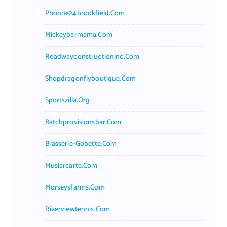
Phoone24brookfield.com
Mickeybarmama.com
Roadwayconstructioninc.com
Shopdragonflyboutique.com
Sportszilla.org
Batchprovisionsbar.com
Brasserie-Gobette.com
Musicrearte.com
Morseysfarms.com
Riverviewtennis.com