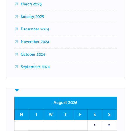
March 2025
January 2025
December 2024
November 2024
October 2024
September 2024
August 2026
M
T
W
T
F
S
S
1
2