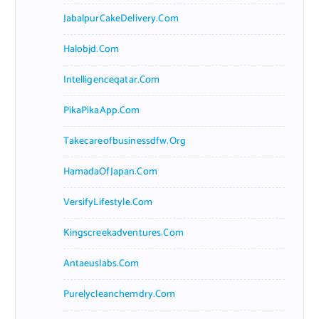
JabalpurCakeDelivery.com
Halobjd.com
Intelligenceqatar.com
PikaPikaApp.com
Takecareofbusinessdfw.org
HamadaOfJapan.com
VersifyLifestyle.com
Kingscreekadventures.com
Antaeuslabs.com
Purelycleanchemdry.com