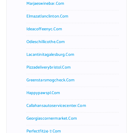
Marjaeswinebar.com
Elmazatlanclinton.com
Ideacoffeenyc.com
Odieschillicothe.com
Lacantinitagalesburg.com
Pizzadeliverybristol.com
Greenstarsmogcheck.com
Happypawspl.com
Callahansautoservicecenter.com
Georgiascornermarket.com
Perfectfit24-7.com