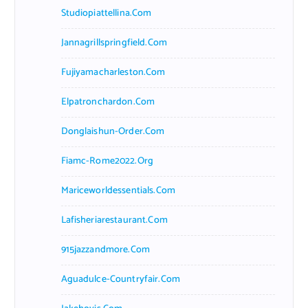
Studiopiattellina.com
Jannagrillspringfield.com
Fujiyamacharleston.com
Elpatronchardon.com
Donglaishun-Order.com
Fiamc-Rome2022.org
Mariceworldessentials.com
Lafisheriarestaurant.com
915jazzandmore.com
Aguadulce-Countryfair.com