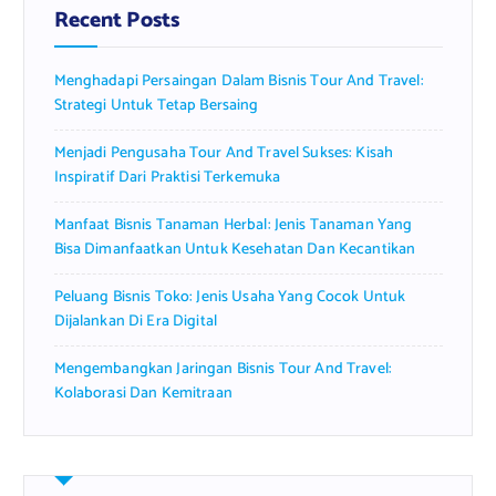
f
Recent Posts
o
r
Menghadapi Persaingan Dalam Bisnis Tour And Travel:
:
Strategi Untuk Tetap Bersaing
Menjadi Pengusaha Tour And Travel Sukses: Kisah
Inspiratif Dari Praktisi Terkemuka
Manfaat Bisnis Tanaman Herbal: Jenis Tanaman Yang
Bisa Dimanfaatkan Untuk Kesehatan Dan Kecantikan
Peluang Bisnis Toko: Jenis Usaha Yang Cocok Untuk
Dijalankan Di Era Digital
Mengembangkan Jaringan Bisnis Tour And Travel:
Kolaborasi Dan Kemitraan