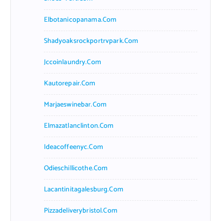
Elbotanicopanama.com
Shadyoaksrockportrvpark.com
Jccoinlaundry.com
Kautorepair.com
Marjaeswinebar.com
Elmazatlanclinton.com
Ideacoffeenyc.com
Odieschillicothe.com
Lacantinitagalesburg.com
Pizzadeliverybristol.com