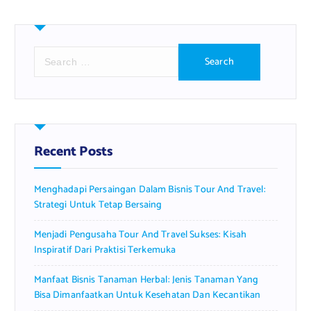
S
e
a
r
c
h
f
Recent Posts
o
r
Menghadapi Persaingan Dalam Bisnis Tour And Travel:
:
Strategi Untuk Tetap Bersaing
Menjadi Pengusaha Tour And Travel Sukses: Kisah
Inspiratif Dari Praktisi Terkemuka
Manfaat Bisnis Tanaman Herbal: Jenis Tanaman Yang
Bisa Dimanfaatkan Untuk Kesehatan Dan Kecantikan