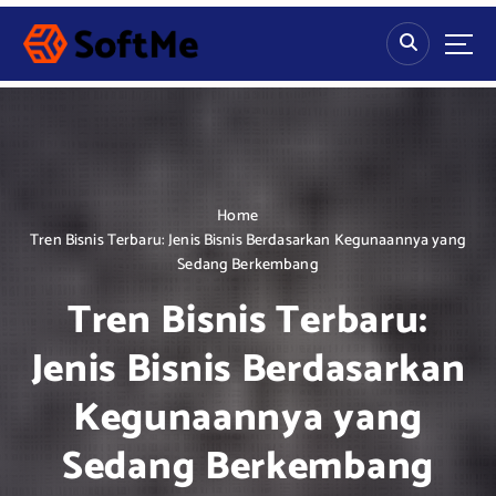
S
k
i
p
t
o
c
o
n
Home
t
Tren Bisnis Terbaru: Jenis Bisnis Berdasarkan Kegunaannya yang
e
Sedang Berkembang
n
Tren Bisnis Terbaru:
t
Jenis Bisnis Berdasarkan
Kegunaannya yang
Sedang Berkembang