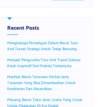
a
r
c
h
f
Recent Posts
o
r
Menghadapi Persaingan Dalam Bisnis Tour
:
And Travel: Strategi Untuk Tetap Bersaing
Menjadi Pengusaha Tour And Travel Sukses:
Kisah Inspiratif Dari Praktisi Terkemuka
Manfaat Bisnis Tanaman Herbal: Jenis
Tanaman Yang Bisa Dimanfaatkan Untuk
Kesehatan Dan Kecantikan
Peluang Bisnis Toko: Jenis Usaha Yang Cocok
Untuk Dijalankan Di Era Digital