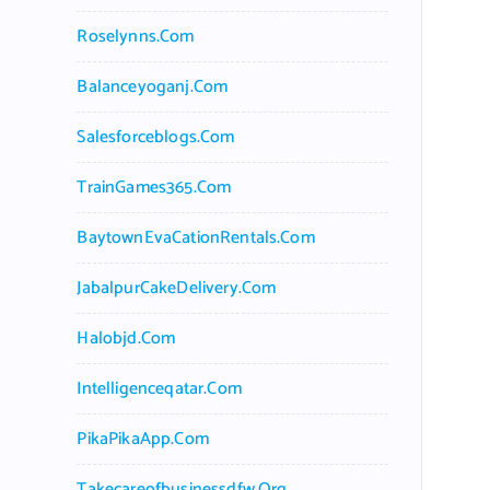
Roselynns.com
Balanceyoganj.com
Salesforceblogs.com
TrainGames365.com
BaytownEvaCationRentals.com
JabalpurCakeDelivery.com
Halobjd.com
Intelligenceqatar.com
PikaPikaApp.com
Takecareofbusinessdfw.org