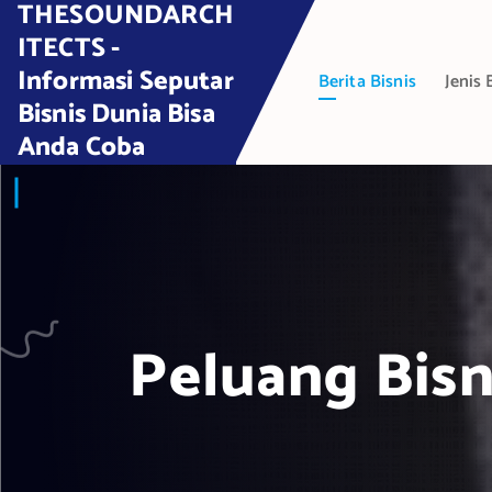
THESOUNDARCH
S
k
ITECTS -
i
Informasi Seputar
Berita Bisnis
Jenis 
p
Bisnis Dunia Bisa
t
Anda Coba
o
c
o
n
t
e
n
t
Peluang Bisn