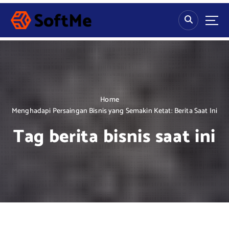
S
k
i
p
t
o
c
o
n
Home
t
Menghadapi Persaingan Bisnis yang Semakin Ketat: Berita Saat Ini
e
Tag berita bisnis saat ini
n
t