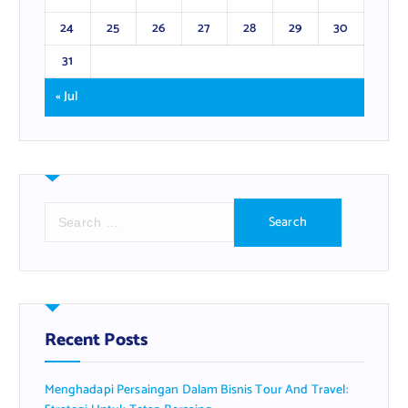
24
25
26
27
28
29
30
31
« Jul
S
e
a
r
c
h
f
Recent Posts
o
r
Menghadapi Persaingan Dalam Bisnis Tour And Travel:
: