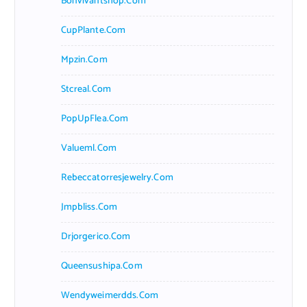
Bonvivantshop.com
CupPlante.com
Mpzin.com
Stcreal.com
PopUpFlea.com
Valueml.com
Rebeccatorresjewelry.com
Jmpbliss.com
Drjorgerico.com
Queensushipa.com
Wendyweimerdds.com