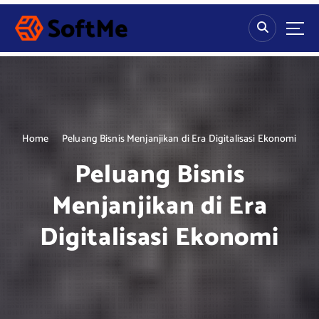
S
k
i
p
t
o
c
o
n
Home
Peluang Bisnis Menjanjikan di Era Digitalisasi Ekonomi
t
Peluang Bisnis
e
n
Menjanjikan di Era
t
Digitalisasi Ekonomi