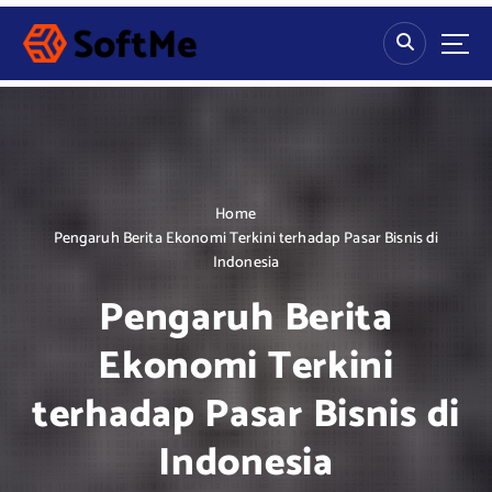
S
k
i
p
t
o
c
o
n
Home
t
Pengaruh Berita Ekonomi Terkini terhadap Pasar Bisnis di
e
Indonesia
n
Pengaruh Berita
t
Ekonomi Terkini
terhadap Pasar Bisnis di
Indonesia