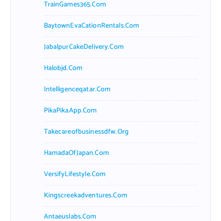
TrainGames365.com
BaytownEvaCationRentals.com
JabalpurCakeDelivery.com
Halobjd.com
Intelligenceqatar.com
PikaPikaApp.com
Takecareofbusinessdfw.org
HamadaOfJapan.com
VersifyLifestyle.com
Kingscreekadventures.com
Antaeuslabs.com